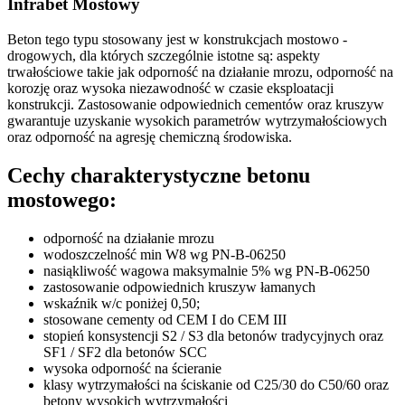
Infrabet Mostowy
Beton tego typu stosowany jest w konstrukcjach mostowo -
drogowych, dla których szczególnie istotne są: aspekty
trwałościowe takie jak odporność na działanie mrozu, odporność na
korozję oraz wysoka niezawodność w czasie eksploatacji
konstrukcji. Zastosowanie odpowiednich cementów oraz kruszyw
gwarantuje uzyskanie wysokich parametrów wytrzymałościowych
oraz odporność na agresję chemiczną środowiska.
Cechy charakterystyczne betonu
mostowego:
odporność na działanie mrozu
wodoszczelność min W8 wg PN-B-06250
nasiąkliwość wagowa maksymalnie 5% wg PN-B-06250
zastosowanie odpowiednich kruszyw łamanych
wskaźnik w/c poniżej 0,50;
stosowane cementy od CEM I do CEM III
stopień konsystencji S2 / S3 dla betonów tradycyjnych oraz
SF1 / SF2 dla betonów SCC
wysoka odporność na ścieranie
klasy wytrzymałości na ściskanie od C25/30 do C50/60 oraz
betony wysokich wytrzymałości