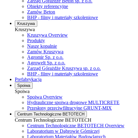
Zarząd Górażdże Beton sp. z o.o.
Obiekty referencyjne
Zamów Beton
BHP - filmy i materiały szkoleniowe
Kruszywa
Kruszywa
Kruszywa Overview
Produkty
Nasze kopalnie
Zamów Kruszywa
Agromir Sp. z o.o.
Agrowelt Sp. z o.o.
Zarząd Górażdże Kruszywa sp. z o.o.
BHP - filmy i materiały szkoleniowe
Prefabrykacja
Spoiwa
Spoiwa
Spoiwa Overview
Hydrauliczne spoiwa drogowe MULTICRETE
Przesłony przeciwfiltracyjne GRUNT-MIX
Centrum Technologiczne BETOTECH
Centrum Technologiczne BETOTECH
Centrum Technologiczne BETOTECH Overview
Laboratorium w Dąbrowie Górniczej
Laboratorium Materiałów Budowlanych