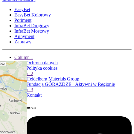
EasyBet
EasyBet Kolorowy
Poriment
InfraBet Drogowy
InfraBet Mostowy
Anhyment
Zaprawy
Column 1
Ochrona danych
Polityka cookies
Column 2
Heidelberg Materials Group
Fundacja GÓRAŻDŻE - Aktywni w Regionie
Column 3
Kontakt
Follow us on