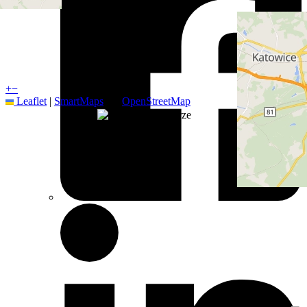
+
−
Leaflet
|
SmartMaps
| ©
OpenStreetMap