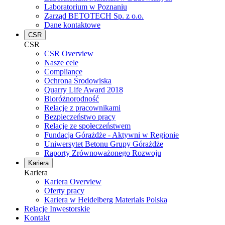
Laboratorium w Poznaniu
Zarząd BETOTECH Sp. z o.o.
Dane kontaktowe
CSR
CSR
CSR Overview
Nasze cele
Compliance
Ochrona Środowiska
Quarry Life Award 2018
Bioróżnorodność
Relacje z pracownikami
Bezpieczeństwo pracy
Relacje ze społeczeństwem
Fundacja Górażdże - Aktywni w Regionie
Uniwersytet Betonu Grupy Górażdże
Raporty Zrównoważonego Rozwoju
Kariera
Kariera
Kariera Overview
Oferty pracy
Kariera w Heidelberg Materials Polska
Relacje Inwestorskie
Kontakt