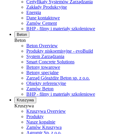
Certyfikaty Systemów Zarządzania
Zakłady Produkcyjne
Energia
Dane kontaktowe
Zamów Cement
BHP - filmy i materiały szkoleniowe
Beton
Beton
Beton Overview
Produkty niskoemisyjne - evoBuild
System Zarządzania
Smart Concrete Solutions
Betony towarowe
Betony specjalne
Zarząd Górażdże Beton sp. z o.o.
Obiekty referencyjne
Zamów Beton
BHP - filmy i materiały szkoleniowe
Kruszywa
Kruszywa
Kruszywa Overview
Produkty
Nasze kopalnie
Zamów Kruszywa
Agromir Sp. z o.o.