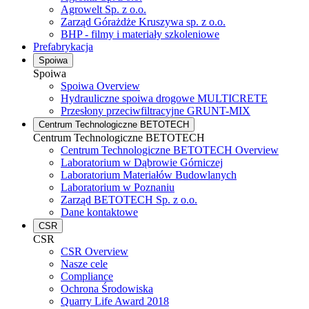
Agrowelt Sp. z o.o.
Zarząd Górażdże Kruszywa sp. z o.o.
BHP - filmy i materiały szkoleniowe
Prefabrykacja
Spoiwa
Spoiwa
Spoiwa Overview
Hydrauliczne spoiwa drogowe MULTICRETE
Przesłony przeciwfiltracyjne GRUNT-MIX
Centrum Technologiczne BETOTECH
Centrum Technologiczne BETOTECH
Centrum Technologiczne BETOTECH Overview
Laboratorium w Dąbrowie Górniczej
Laboratorium Materiałów Budowlanych
Laboratorium w Poznaniu
Zarząd BETOTECH Sp. z o.o.
Dane kontaktowe
CSR
CSR
CSR Overview
Nasze cele
Compliance
Ochrona Środowiska
Quarry Life Award 2018