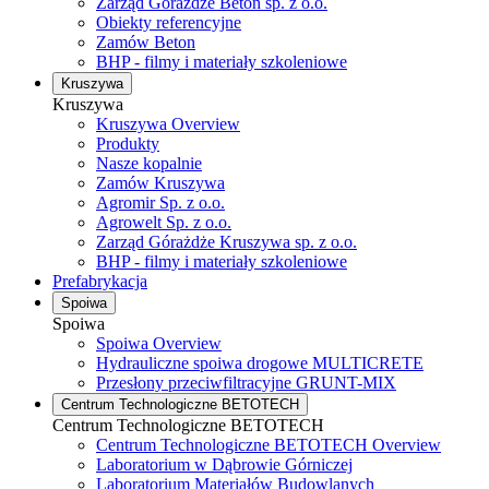
Zarząd Górażdże Beton sp. z o.o.
Obiekty referencyjne
Zamów Beton
BHP - filmy i materiały szkoleniowe
Kruszywa
Kruszywa
Kruszywa Overview
Produkty
Nasze kopalnie
Zamów Kruszywa
Agromir Sp. z o.o.
Agrowelt Sp. z o.o.
Zarząd Górażdże Kruszywa sp. z o.o.
BHP - filmy i materiały szkoleniowe
Prefabrykacja
Spoiwa
Spoiwa
Spoiwa Overview
Hydrauliczne spoiwa drogowe MULTICRETE
Przesłony przeciwfiltracyjne GRUNT-MIX
Centrum Technologiczne BETOTECH
Centrum Technologiczne BETOTECH
Centrum Technologiczne BETOTECH Overview
Laboratorium w Dąbrowie Górniczej
Laboratorium Materiałów Budowlanych