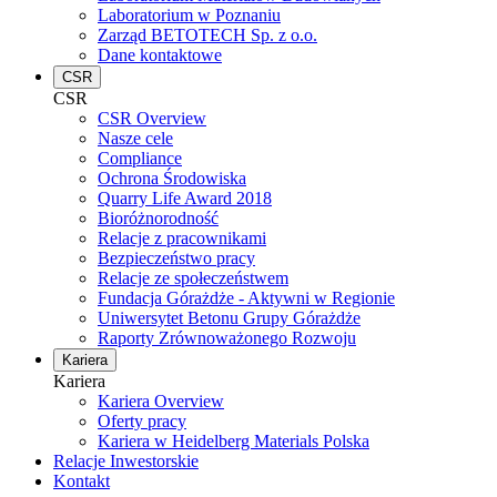
Laboratorium w Poznaniu
Zarząd BETOTECH Sp. z o.o.
Dane kontaktowe
CSR
CSR
CSR Overview
Nasze cele
Compliance
Ochrona Środowiska
Quarry Life Award 2018
Bioróżnorodność
Relacje z pracownikami
Bezpieczeństwo pracy
Relacje ze społeczeństwem
Fundacja Górażdże - Aktywni w Regionie
Uniwersytet Betonu Grupy Górażdże
Raporty Zrównoważonego Rozwoju
Kariera
Kariera
Kariera Overview
Oferty pracy
Kariera w Heidelberg Materials Polska
Relacje Inwestorskie
Kontakt