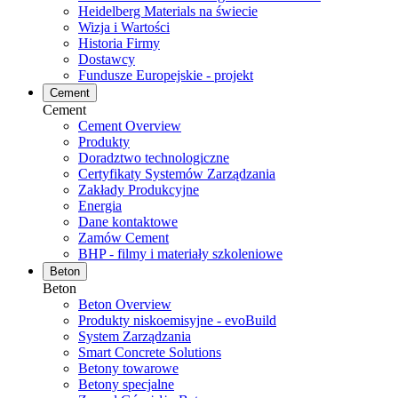
Heidelberg Materials na świecie
Wizja i Wartości
Historia Firmy
Dostawcy
Fundusze Europejskie - projekt
Cement
Cement
Cement Overview
Produkty
Doradztwo technologiczne
Certyfikaty Systemów Zarządzania
Zakłady Produkcyjne
Energia
Dane kontaktowe
Zamów Cement
BHP - filmy i materiały szkoleniowe
Beton
Beton
Beton Overview
Produkty niskoemisyjne - evoBuild
System Zarządzania
Smart Concrete Solutions
Betony towarowe
Betony specjalne