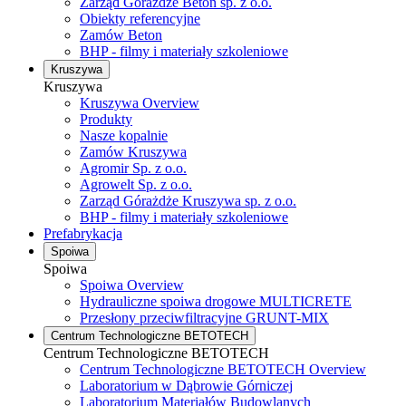
Zarząd Górażdże Beton sp. z o.o.
Obiekty referencyjne
Zamów Beton
BHP - filmy i materiały szkoleniowe
Kruszywa
Kruszywa
Kruszywa Overview
Produkty
Nasze kopalnie
Zamów Kruszywa
Agromir Sp. z o.o.
Agrowelt Sp. z o.o.
Zarząd Górażdże Kruszywa sp. z o.o.
BHP - filmy i materiały szkoleniowe
Prefabrykacja
Spoiwa
Spoiwa
Spoiwa Overview
Hydrauliczne spoiwa drogowe MULTICRETE
Przesłony przeciwfiltracyjne GRUNT-MIX
Centrum Technologiczne BETOTECH
Centrum Technologiczne BETOTECH
Centrum Technologiczne BETOTECH Overview
Laboratorium w Dąbrowie Górniczej
Laboratorium Materiałów Budowlanych