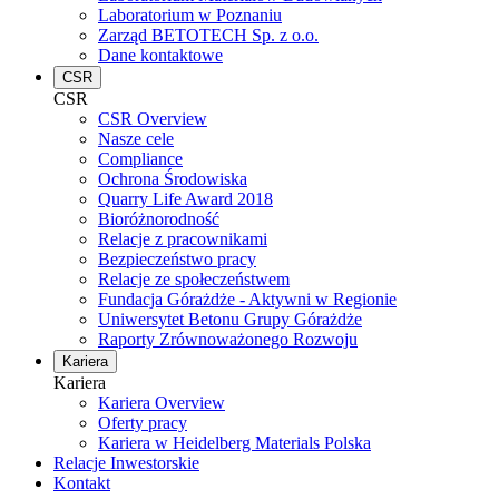
Laboratorium w Poznaniu
Zarząd BETOTECH Sp. z o.o.
Dane kontaktowe
CSR
CSR
CSR Overview
Nasze cele
Compliance
Ochrona Środowiska
Quarry Life Award 2018
Bioróżnorodność
Relacje z pracownikami
Bezpieczeństwo pracy
Relacje ze społeczeństwem
Fundacja Górażdże - Aktywni w Regionie
Uniwersytet Betonu Grupy Górażdże
Raporty Zrównoważonego Rozwoju
Kariera
Kariera
Kariera Overview
Oferty pracy
Kariera w Heidelberg Materials Polska
Relacje Inwestorskie
Kontakt