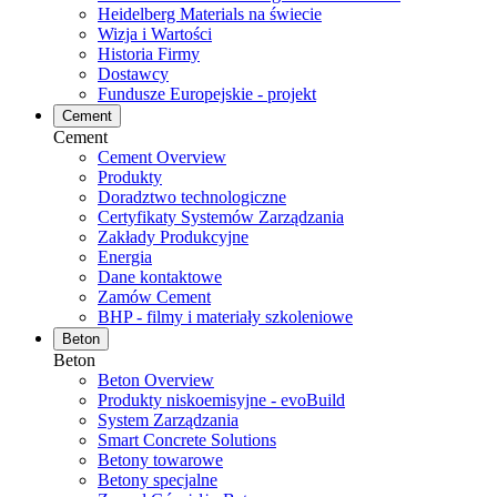
Heidelberg Materials na świecie
Wizja i Wartości
Historia Firmy
Dostawcy
Fundusze Europejskie - projekt
Cement
Cement
Cement Overview
Produkty
Doradztwo technologiczne
Certyfikaty Systemów Zarządzania
Zakłady Produkcyjne
Energia
Dane kontaktowe
Zamów Cement
BHP - filmy i materiały szkoleniowe
Beton
Beton
Beton Overview
Produkty niskoemisyjne - evoBuild
System Zarządzania
Smart Concrete Solutions
Betony towarowe
Betony specjalne