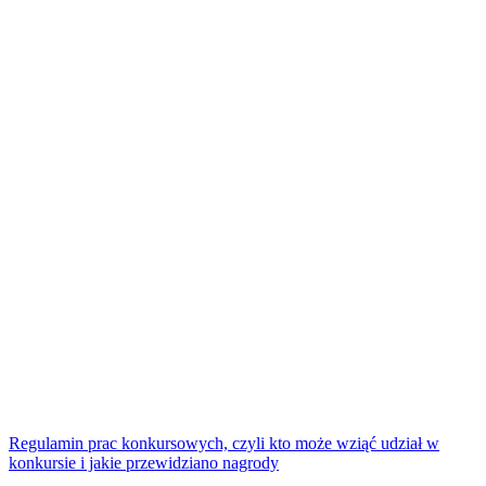
Regulamin prac konkursowych, czyli kto może wziąć udział w
konkursie i jakie przewidziano nagrody