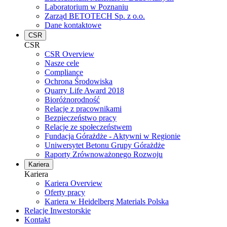
Laboratorium w Poznaniu
Zarząd BETOTECH Sp. z o.o.
Dane kontaktowe
CSR
CSR
CSR Overview
Nasze cele
Compliance
Ochrona Środowiska
Quarry Life Award 2018
Bioróżnorodność
Relacje z pracownikami
Bezpieczeństwo pracy
Relacje ze społeczeństwem
Fundacja Górażdże - Aktywni w Regionie
Uniwersytet Betonu Grupy Górażdże
Raporty Zrównoważonego Rozwoju
Kariera
Kariera
Kariera Overview
Oferty pracy
Kariera w Heidelberg Materials Polska
Relacje Inwestorskie
Kontakt