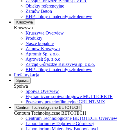
Zarząd Górażdże Beton sp. z o.o.
Obiekty referencyjne
Zamów Beton
BHP - filmy i materiały szkoleniowe
Kruszywa
Kruszywa
Kruszywa Overview
Produkty
Nasze kopalnie
Zamów Kruszywa
Agromir Sp. z o.o.
Agrowelt Sp. z o.o.
Zarząd Górażdże Kruszywa sp. z o.o.
BHP - filmy i materiały szkoleniowe
Prefabrykacja
Spoiwa
Spoiwa
Spoiwa Overview
Hydrauliczne spoiwa drogowe MULTICRETE
Przesłony przeciwfiltracyjne GRUNT-MIX
Centrum Technologiczne BETOTECH
Centrum Technologiczne BETOTECH
Centrum Technologiczne BETOTECH Overview
Laboratorium w Dąbrowie Górniczej
Laboratorium Materiałów Budowlanych