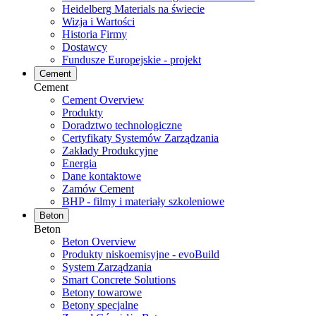
Heidelberg Materials na świecie
Wizja i Wartości
Historia Firmy
Dostawcy
Fundusze Europejskie - projekt
Cement
Cement
Cement Overview
Produkty
Doradztwo technologiczne
Certyfikaty Systemów Zarządzania
Zakłady Produkcyjne
Energia
Dane kontaktowe
Zamów Cement
BHP - filmy i materiały szkoleniowe
Beton
Beton
Beton Overview
Produkty niskoemisyjne - evoBuild
System Zarządzania
Smart Concrete Solutions
Betony towarowe
Betony specjalne