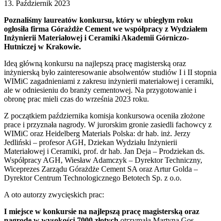
13. Październik 2023
Poznaliśmy laureatów konkursu, który w ubiegłym roku
ogłosiła firma Górażdże Cement we współpracy z Wydziałem
Inżynierii Materiałowej i Ceramiki Akademii Górniczo-
Hutniczej w Krakowie.
Ideą główną konkursu na najlepszą pracę magisterską oraz
inżynierską było zainteresowanie absolwentów studiów I i II stopnia
WIMiC zagadnieniami z zakresu inżynierii materiałowej i ceramiki,
ale w odniesieniu do branży cementowej. Na przygotowanie i
obronę prac mieli czas do września 2023 roku.
Z początkiem października komisja konkursowa oceniła złożone
prace i przyznała nagrody. W jurorskim gronie zasiedli fachowcy z
WIMiC oraz Heidelberg Materials Polska: dr hab. inż. Jerzy
Jedliński – profesor AGH, Dziekan Wydziału Inżynierii
Materiałowej i Ceramiki, prof. dr hab. Jan Deja – Prodziekan ds.
Współpracy AGH, Wiesław Adamczyk – Dyrektor Techniczny,
Wiceprezes Zarządu Górażdże Cement SA oraz Artur Golda –
Dyrektor Centrum Technologicznego Betotech Sp. z o.o.
A oto autorzy zwycięskich prac:
I miejsce w konkursie na najlepszą pracę magisterską oraz
nagrodę w wysokości 7000 złotych
otrzymała Martyna Gos,