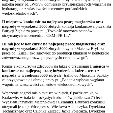
autorka pracy pt. „Wpływ domieszek przyspieszających wiązanie na
hydratację oraz właściwości cementów portlandzkich
wieloskładnikowych”.
II miejsce w konkursie na najlepszą pracę magisterską oraz
nagrodę w wysokości 5000 złotych
komisja konkursowa przyznała
Patrycji Ziębie za pracę pt. „Trwałość mrozowa betonów
otrzymanych na cementach CEM II/B-LL”.
III miejsce w konkursie na najlepszą pracę magisterską oraz
nagrodę w wysokości 3000 złotych
otrzymał Mateusz Bryła za
pracę pt. „Żużel jako surowiec do produkcji klinkieru w kontekście
zrównoważonego rozwoju przemysłu cementowego”.
Komisja konkursowa zdecydowała także o przyznaniu
I miejsca w
konkursie na najlepszą pracę inżynierską, które – wraz z
nagrodą w wysokości 5000 złotych
- trafiło do Marceliny Szołdry
za przygotowanie i obronę pracy pt. „Badania wpływu węglanu
wapnia na właściwości cementów wieloskładnikowych”.
Wręczenie nagród miało miejsce w piątek, 6 października, w
Krakowie, w trakcie uroczystych obchodów jubileuszu 75-lecia
Wydziału Inżynierii Materiałowej i Ceramiki. Laureaci konkursu
otrzymali je z rąk Wiceprezesa Wiesława Adamczyka, Dyrektora
Technicznego oraz Członka Zarządu Jacka Połącarza, Dyrektora