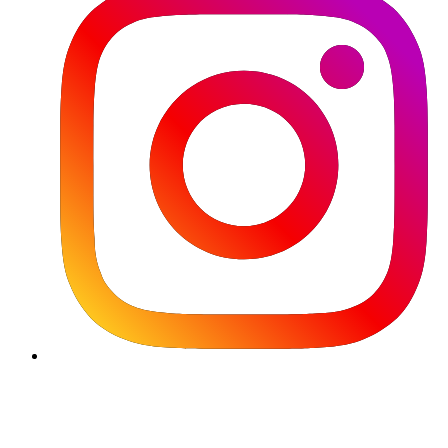
Używamy plików cookie, aby korzystanie z naszej witryny by
przyjemniejsze i wydajniejsze. Prosimy dokonać wyboru plików cook