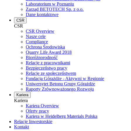
Laboratorium w Poznaniu
Zarząd BETOTECH Sp. z o.o.
Dane kontaktowe
CSR
CSR
CSR Overview
Nasze cele
Compliance
Ochrona Środowiska
Quarry Life Award 2018
Bioróżnorodność
Relacje z pracownikami
Bezpieczeństwo pracy
Relacje ze społeczeństwem
Fundacja Górażdże - Aktywni w Regionie
Uniwersytet Betonu Grupy Górażdże
Raporty Zrównoważonego Rozwoju
Kariera
Kariera
Kariera Overview
Oferty pracy
Kariera w Heidelberg Materials Polska
Relacje Inwestorskie
Kontakt