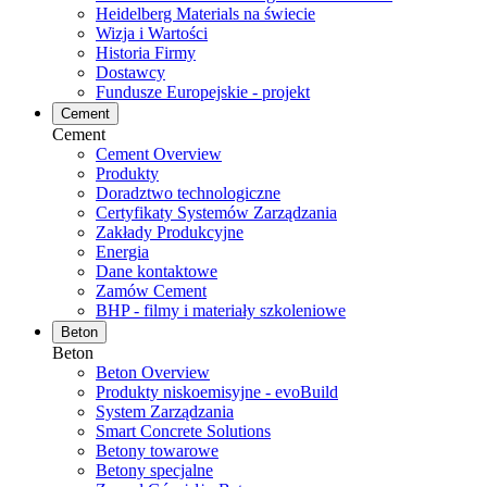
Heidelberg Materials na świecie
Wizja i Wartości
Historia Firmy
Dostawcy
Fundusze Europejskie - projekt
Cement
Cement
Cement Overview
Produkty
Doradztwo technologiczne
Certyfikaty Systemów Zarządzania
Zakłady Produkcyjne
Energia
Dane kontaktowe
Zamów Cement
BHP - filmy i materiały szkoleniowe
Beton
Beton
Beton Overview
Produkty niskoemisyjne - evoBuild
System Zarządzania
Smart Concrete Solutions
Betony towarowe
Betony specjalne