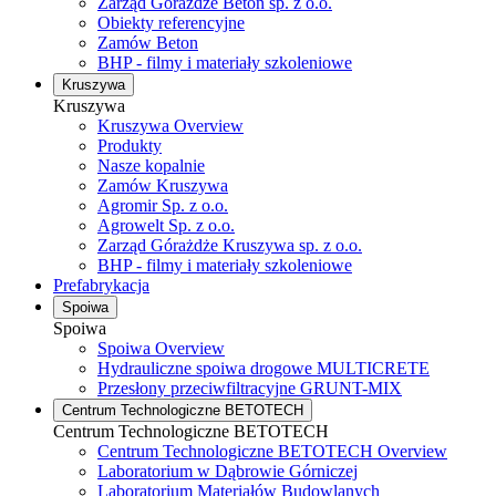
Zarząd Górażdże Beton sp. z o.o.
Obiekty referencyjne
Zamów Beton
BHP - filmy i materiały szkoleniowe
Kruszywa
Kruszywa
Kruszywa Overview
Produkty
Nasze kopalnie
Zamów Kruszywa
Agromir Sp. z o.o.
Agrowelt Sp. z o.o.
Zarząd Górażdże Kruszywa sp. z o.o.
BHP - filmy i materiały szkoleniowe
Prefabrykacja
Spoiwa
Spoiwa
Spoiwa Overview
Hydrauliczne spoiwa drogowe MULTICRETE
Przesłony przeciwfiltracyjne GRUNT-MIX
Centrum Technologiczne BETOTECH
Centrum Technologiczne BETOTECH
Centrum Technologiczne BETOTECH Overview
Laboratorium w Dąbrowie Górniczej
Laboratorium Materiałów Budowlanych