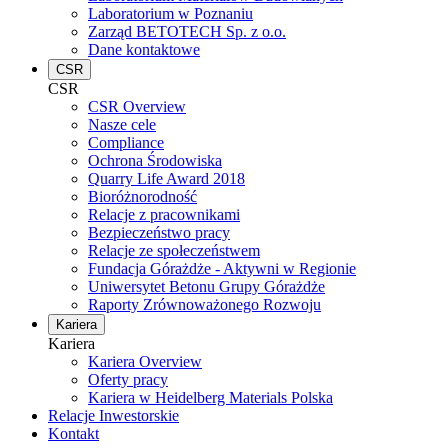
Laboratorium w Poznaniu
Zarząd BETOTECH Sp. z o.o.
Dane kontaktowe
CSR
CSR
CSR Overview
Nasze cele
Compliance
Ochrona Środowiska
Quarry Life Award 2018
Bioróżnorodność
Relacje z pracownikami
Bezpieczeństwo pracy
Relacje ze społeczeństwem
Fundacja Górażdże - Aktywni w Regionie
Uniwersytet Betonu Grupy Górażdże
Raporty Zrównoważonego Rozwoju
Kariera
Kariera
Kariera Overview
Oferty pracy
Kariera w Heidelberg Materials Polska
Relacje Inwestorskie
Kontakt