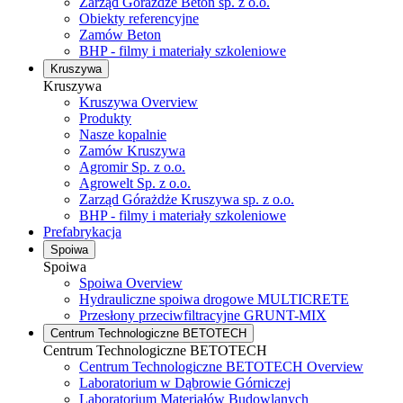
Zarząd Górażdże Beton sp. z o.o.
Obiekty referencyjne
Zamów Beton
BHP - filmy i materiały szkoleniowe
Kruszywa
Kruszywa
Kruszywa Overview
Produkty
Nasze kopalnie
Zamów Kruszywa
Agromir Sp. z o.o.
Agrowelt Sp. z o.o.
Zarząd Górażdże Kruszywa sp. z o.o.
BHP - filmy i materiały szkoleniowe
Prefabrykacja
Spoiwa
Spoiwa
Spoiwa Overview
Hydrauliczne spoiwa drogowe MULTICRETE
Przesłony przeciwfiltracyjne GRUNT-MIX
Centrum Technologiczne BETOTECH
Centrum Technologiczne BETOTECH
Centrum Technologiczne BETOTECH Overview
Laboratorium w Dąbrowie Górniczej
Laboratorium Materiałów Budowlanych