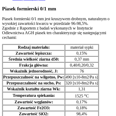
Piasek formierski 0/1 mm
Piasek formierski 0/1 mm jest kruszywem drobnym, naturalnym o
wysokiej zawartości kwarcu w przedziale 96-98,5%.
Zgodnie z Raportem z badań wykonanych w Instytucie
Odlewnictwa AGH piasek ten charakteryzuje się następującymi
cechami:
Rodzaj materiału:
materiał sypki
Zawartość lepiszcza:
0,15%
Średnia wielkość ziarna d50:
0,37 mm
Frakcja główna:
0,40/0,20/0,32
Wskaźnik jednorodność, J:
76
Przepuszczalność na wilgotno, Pw:
490 [x10-8m2/Pa s]
Przepuszczalność na sucho, Ps:
320 [x10-8m2/Pa s]
Wskaźnik kształtu ziarna Wk:
1,31
o
Temperatura spiekania:
1525
C
Zawartość węglanów:
0,17%
Zawartość Fe2O3:
0,18%
Zawartość SiO2:
98,4%