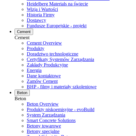
Heidelberg Materials na świecie
Wizja i Wartości
Historia Firmy
Dostawcy
Fundusze Europejskie - projekt
Cement
Cement
Cement Overview
Produkty
Doradztwo technologiczne
Certyfikaty Systemów Zarządzania
Zakłady Produkcyjne
Energia
Dane kontaktowe
Zamów Cement
BHP - filmy i materiały szkoleniowe
Beton
Beton
Beton Overview
Produkty niskoemisyjne - evoBuild
System Zarządzania
Smart Concrete Solutions
Betony towarowe
Betony specjalne