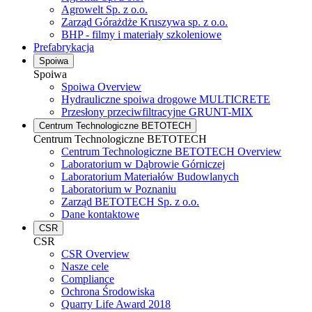
Agrowelt Sp. z o.o.
Zarząd Górażdże Kruszywa sp. z o.o.
BHP - filmy i materiały szkoleniowe
Prefabrykacja
Spoiwa
Spoiwa
Spoiwa Overview
Hydrauliczne spoiwa drogowe MULTICRETE
Przesłony przeciwfiltracyjne GRUNT-MIX
Centrum Technologiczne BETOTECH
Centrum Technologiczne BETOTECH
Centrum Technologiczne BETOTECH Overview
Laboratorium w Dąbrowie Górniczej
Laboratorium Materiałów Budowlanych
Laboratorium w Poznaniu
Zarząd BETOTECH Sp. z o.o.
Dane kontaktowe
CSR
CSR
CSR Overview
Nasze cele
Compliance
Ochrona Środowiska
Quarry Life Award 2018