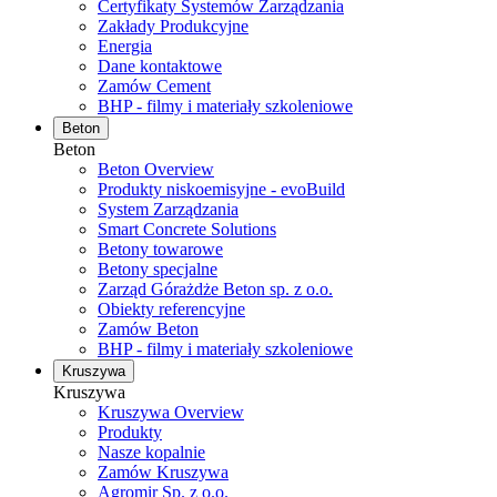
Certyfikaty Systemów Zarządzania
Zakłady Produkcyjne
Energia
Dane kontaktowe
Zamów Cement
BHP - filmy i materiały szkoleniowe
Beton
Beton
Beton Overview
Produkty niskoemisyjne - evoBuild
System Zarządzania
Smart Concrete Solutions
Betony towarowe
Betony specjalne
Zarząd Górażdże Beton sp. z o.o.
Obiekty referencyjne
Zamów Beton
BHP - filmy i materiały szkoleniowe
Kruszywa
Kruszywa
Kruszywa Overview
Produkty
Nasze kopalnie
Zamów Kruszywa
Agromir Sp. z o.o.