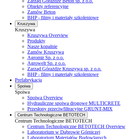
Zarząd Górażdże Beton sp. z o.o.
Obiekty referencyjne
Zamów Beton
BHP - filmy i materiały szkoleniowe
Kruszywa
Kruszywa
Kruszywa Overview
Produkty
Nasze kopalnie
Zamów Kruszywa
Agromir Sp. z o.o.
Agrowelt Sp. z o.o.
Zarząd Górażdże Kruszywa sp. z o.o.
BHP - filmy i materiały szkoleniowe
Prefabrykacja
Spoiwa
Spoiwa
Spoiwa Overview
Hydrauliczne spoiwa drogowe MULTICRETE
Przesłony przeciwfiltracyjne GRUNT-MIX
Centrum Technologiczne BETOTECH
Centrum Technologiczne BETOTECH
Centrum Technologiczne BETOTECH Overview
Laboratorium w Dąbrowie Górniczej
Laboratorium Materiałów Budowlanych