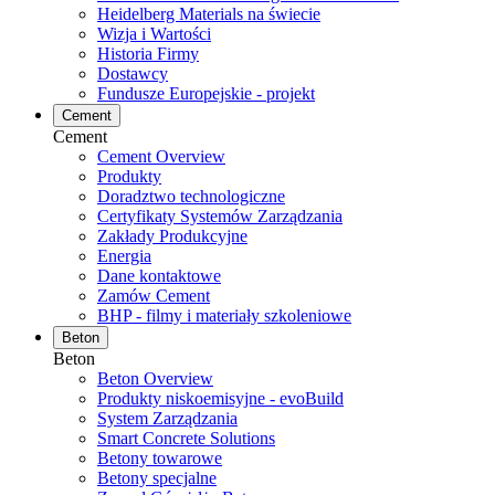
Heidelberg Materials na świecie
Wizja i Wartości
Historia Firmy
Dostawcy
Fundusze Europejskie - projekt
Cement
Cement
Cement Overview
Produkty
Doradztwo technologiczne
Certyfikaty Systemów Zarządzania
Zakłady Produkcyjne
Energia
Dane kontaktowe
Zamów Cement
BHP - filmy i materiały szkoleniowe
Beton
Beton
Beton Overview
Produkty niskoemisyjne - evoBuild
System Zarządzania
Smart Concrete Solutions
Betony towarowe
Betony specjalne