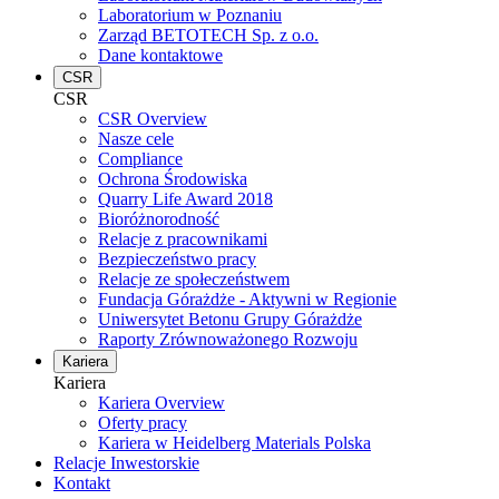
Laboratorium w Poznaniu
Zarząd BETOTECH Sp. z o.o.
Dane kontaktowe
CSR
CSR
CSR Overview
Nasze cele
Compliance
Ochrona Środowiska
Quarry Life Award 2018
Bioróżnorodność
Relacje z pracownikami
Bezpieczeństwo pracy
Relacje ze społeczeństwem
Fundacja Górażdże - Aktywni w Regionie
Uniwersytet Betonu Grupy Górażdże
Raporty Zrównoważonego Rozwoju
Kariera
Kariera
Kariera Overview
Oferty pracy
Kariera w Heidelberg Materials Polska
Relacje Inwestorskie
Kontakt