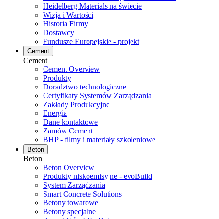
Heidelberg Materials na świecie
Wizja i Wartości
Historia Firmy
Dostawcy
Fundusze Europejskie - projekt
Cement
Cement
Cement Overview
Produkty
Doradztwo technologiczne
Certyfikaty Systemów Zarządzania
Zakłady Produkcyjne
Energia
Dane kontaktowe
Zamów Cement
BHP - filmy i materiały szkoleniowe
Beton
Beton
Beton Overview
Produkty niskoemisyjne - evoBuild
System Zarządzania
Smart Concrete Solutions
Betony towarowe
Betony specjalne