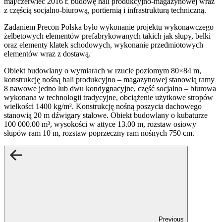
maj/czerwiec 2016 r. budowę hali produkcyjno-magazynowej wraz
z częścią socjalno-biurową, portiernią i infrastrukturą techniczną.
Zadaniem Precon Polska było wykonanie projektu wykonawczego
żelbetowych elementów prefabrykowanych takich jak słupy, belki
oraz elementy klatek schodowych, wykonanie przedmiotowych
elementów wraz z dostawą.
Obiekt budowlany o wymiarach w rzucie poziomym 80×84 m,
konstrukcję nośną hali produkcyjno – magazynowej stanowią ramy
8 nawowe jedno lub dwu kondygnacyjne, część socjalno – biurowa
wykonana w technologii tradycyjne, obciążenie użytkowe stropów
wielkości 1400 kg/m². Konstrukcję nośną poszycia dachowego
stanowią 20 m dźwigary stalowe. Obiekt budowlany o kubaturze
100 000.00 m³, wysokości w attyce 13.00 m, rozstaw osiowy
słupów ram 10 m, rozstaw poprzeczny ram nośnych 750 cm.
Previous