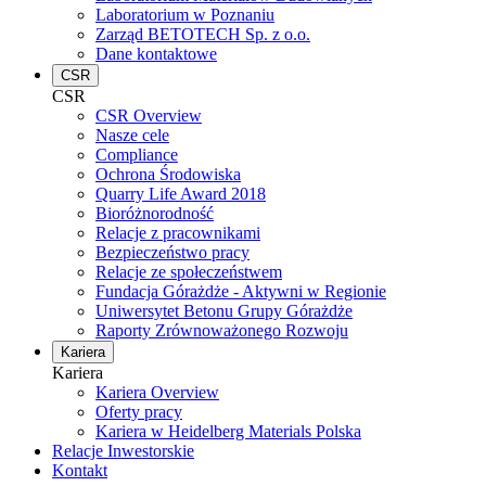
Laboratorium w Poznaniu
Zarząd BETOTECH Sp. z o.o.
Dane kontaktowe
CSR
CSR
CSR Overview
Nasze cele
Compliance
Ochrona Środowiska
Quarry Life Award 2018
Bioróżnorodność
Relacje z pracownikami
Bezpieczeństwo pracy
Relacje ze społeczeństwem
Fundacja Górażdże - Aktywni w Regionie
Uniwersytet Betonu Grupy Górażdże
Raporty Zrównoważonego Rozwoju
Kariera
Kariera
Kariera Overview
Oferty pracy
Kariera w Heidelberg Materials Polska
Relacje Inwestorskie
Kontakt