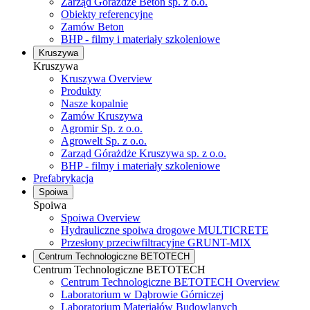
Zarząd Górażdże Beton sp. z o.o.
Obiekty referencyjne
Zamów Beton
BHP - filmy i materiały szkoleniowe
Kruszywa
Kruszywa
Kruszywa Overview
Produkty
Nasze kopalnie
Zamów Kruszywa
Agromir Sp. z o.o.
Agrowelt Sp. z o.o.
Zarząd Górażdże Kruszywa sp. z o.o.
BHP - filmy i materiały szkoleniowe
Prefabrykacja
Spoiwa
Spoiwa
Spoiwa Overview
Hydrauliczne spoiwa drogowe MULTICRETE
Przesłony przeciwfiltracyjne GRUNT-MIX
Centrum Technologiczne BETOTECH
Centrum Technologiczne BETOTECH
Centrum Technologiczne BETOTECH Overview
Laboratorium w Dąbrowie Górniczej
Laboratorium Materiałów Budowlanych