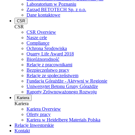
Laboratorium w Poznaniu
Zarząd BETOTECH Sp. z o.o.
Dane kontaktowe
CSR
CSR
CSR Overview
Nasze cele
Compliance
Ochrona Środowiska
Quarry Life Award 2018
Bioróżnorodność
Relacje z pracownikami
Bezpieczeństwo pracy
Relacje ze społeczeństwem
Fundacja Górażdże - Aktywni w Regionie
Uniwersytet Betonu Grupy Górażdże
Raporty Zrównoważonego Rozwoju
Kariera
Kariera
Kariera Overview
Oferty pracy
Kariera w Heidelberg Materials Polska
Relacje Inwestorskie
Kontakt