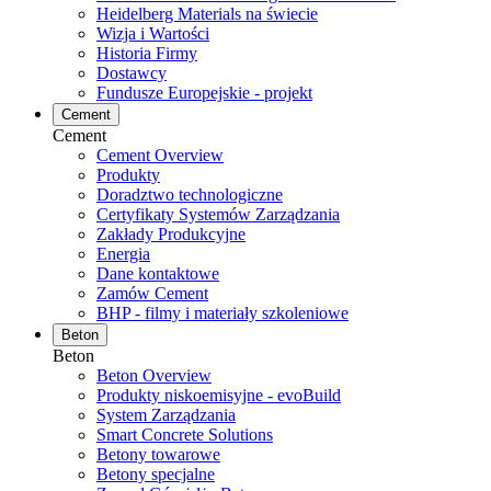
Heidelberg Materials na świecie
Wizja i Wartości
Historia Firmy
Dostawcy
Fundusze Europejskie - projekt
Cement
Cement
Cement Overview
Produkty
Doradztwo technologiczne
Certyfikaty Systemów Zarządzania
Zakłady Produkcyjne
Energia
Dane kontaktowe
Zamów Cement
BHP - filmy i materiały szkoleniowe
Beton
Beton
Beton Overview
Produkty niskoemisyjne - evoBuild
System Zarządzania
Smart Concrete Solutions
Betony towarowe
Betony specjalne