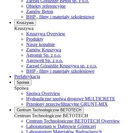
Zarząd Górażdże Beton sp. z o.o.
Obiekty referencyjne
Zamów Beton
BHP - filmy i materiały szkoleniowe
Kruszywa
Kruszywa
Kruszywa Overview
Produkty
Nasze kopalnie
Zamów Kruszywa
Agromir Sp. z o.o.
Agrowelt Sp. z o.o.
Zarząd Górażdże Kruszywa sp. z o.o.
BHP - filmy i materiały szkoleniowe
Prefabrykacja
Spoiwa
Spoiwa
Spoiwa Overview
Hydrauliczne spoiwa drogowe MULTICRETE
Przesłony przeciwfiltracyjne GRUNT-MIX
Centrum Technologiczne BETOTECH
Centrum Technologiczne BETOTECH
Centrum Technologiczne BETOTECH Overview
Laboratorium w Dąbrowie Górniczej
Laboratorium Materiałów Budowlanych