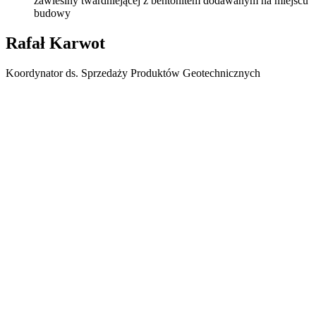
zawiesiny twardniejącej z bentonitem dodawanym na miejscu
budowy
Rafał Karwot
Koordynator ds. Sprzedaży Produktów Geotechnicznych