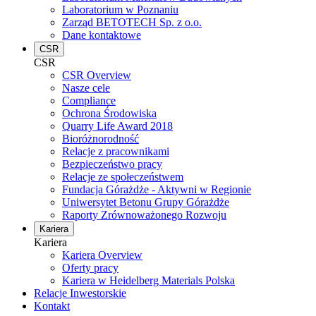
Laboratorium w Poznaniu
Zarząd BETOTECH Sp. z o.o.
Dane kontaktowe
CSR
CSR
CSR Overview
Nasze cele
Compliance
Ochrona Środowiska
Quarry Life Award 2018
Bioróżnorodność
Relacje z pracownikami
Bezpieczeństwo pracy
Relacje ze społeczeństwem
Fundacja Górażdże - Aktywni w Regionie
Uniwersytet Betonu Grupy Górażdże
Raporty Zrównoważonego Rozwoju
Kariera
Kariera
Kariera Overview
Oferty pracy
Kariera w Heidelberg Materials Polska
Relacje Inwestorskie
Kontakt