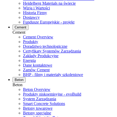
Heidelberg Materials na świecie
Wizja i Wartości
Historia Firmy
Dostawcy
Fundusze Europejskie - projekt
Cement
Cement
Cement Overview
Produkty
Doradztwo technologiczne
Certyfikaty Systemów Zarządzania
Zakłady Produkcyjne
Energia
Dane kontaktowe
Zamów Cement
BHP - filmy i materiały szkoleniowe
Beton
Beton
Beton Overview
Produkty niskoemisyjne - evoBuild
System Zarządzania
Smart Concrete Solutions
Betony towarowe
Betony specjalne