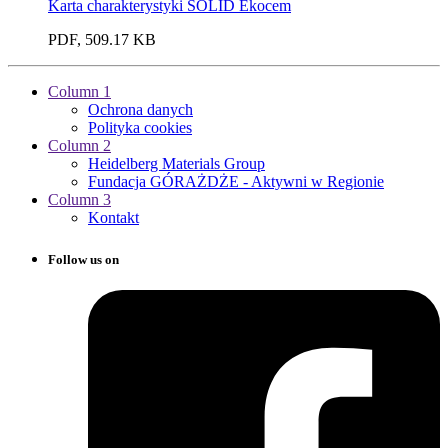
Karta charakterystyki SOLID Ekocem
PDF, 509.17 KB
Column 1
Ochrona danych
Polityka cookies
Column 2
Heidelberg Materials Group
Fundacja GÓRAŻDŻE - Aktywni w Regionie
Column 3
Kontakt
Follow us on