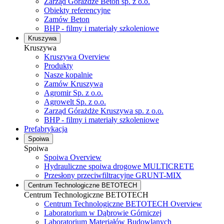
Zarząd Górażdże Beton sp. z o.o.
Obiekty referencyjne
Zamów Beton
BHP - filmy i materiały szkoleniowe
Kruszywa
Kruszywa
Kruszywa Overview
Produkty
Nasze kopalnie
Zamów Kruszywa
Agromir Sp. z o.o.
Agrowelt Sp. z o.o.
Zarząd Górażdże Kruszywa sp. z o.o.
BHP - filmy i materiały szkoleniowe
Prefabrykacja
Spoiwa
Spoiwa
Spoiwa Overview
Hydrauliczne spoiwa drogowe MULTICRETE
Przesłony przeciwfiltracyjne GRUNT-MIX
Centrum Technologiczne BETOTECH
Centrum Technologiczne BETOTECH
Centrum Technologiczne BETOTECH Overview
Laboratorium w Dąbrowie Górniczej
Laboratorium Materiałów Budowlanych