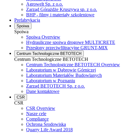
Agrowelt Sp. z o.o.
Zarząd Górażdże Kruszywa sp. z o.o.
BHP - filmy i materiały szkoleniowe
Prefabrykacja
Spoiwa
Spoiwa
Spoiwa Overview
Hydrauliczne spoiwa drogowe MULTICRETE
Przesłony przeciwfiltracyjne GRUNT-MIX
Centrum Technologiczne BETOTECH
Centrum Technologiczne BETOTECH
Centrum Technologiczne BETOTECH Overview
Laboratorium w Dąbrowie Górniczej
Laboratorium Materiałów Budowlanych
Laboratorium w Poznaniu
Zarząd BETOTECH Sp. z o.o.
Dane kontaktowe
CSR
CSR
CSR Overview
Nasze cele
Compliance
Ochrona Środowiska
Quarry Life Award 2018