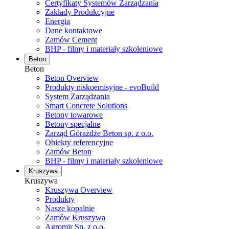
Certyfikaty Systemów Zarządzania
Zakłady Produkcyjne
Energia
Dane kontaktowe
Zamów Cement
BHP - filmy i materiały szkoleniowe
Beton
Beton
Beton Overview
Produkty niskoemisyjne - evoBuild
System Zarządzania
Smart Concrete Solutions
Betony towarowe
Betony specjalne
Zarząd Górażdże Beton sp. z o.o.
Obiekty referencyjne
Zamów Beton
BHP - filmy i materiały szkoleniowe
Kruszywa
Kruszywa
Kruszywa Overview
Produkty
Nasze kopalnie
Zamów Kruszywa
Agromir Sp. z o.o.