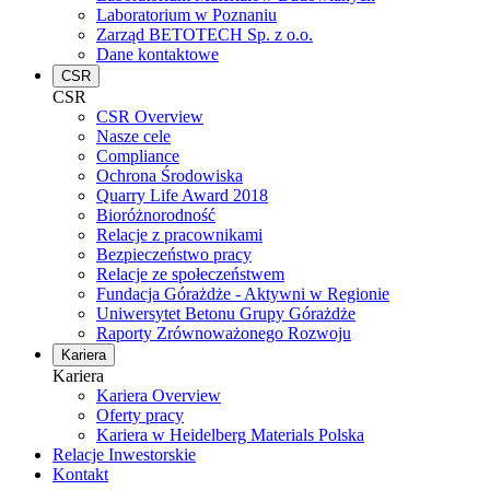
Laboratorium w Poznaniu
Zarząd BETOTECH Sp. z o.o.
Dane kontaktowe
CSR
CSR
CSR Overview
Nasze cele
Compliance
Ochrona Środowiska
Quarry Life Award 2018
Bioróżnorodność
Relacje z pracownikami
Bezpieczeństwo pracy
Relacje ze społeczeństwem
Fundacja Górażdże - Aktywni w Regionie
Uniwersytet Betonu Grupy Górażdże
Raporty Zrównoważonego Rozwoju
Kariera
Kariera
Kariera Overview
Oferty pracy
Kariera w Heidelberg Materials Polska
Relacje Inwestorskie
Kontakt