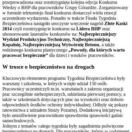
przeprowadzona oraz rozstrzygnięta kolejna edycja Konkursu
Wiedzy o BHP dla pracowników Grupy Górażdże. Zorganizowany
w formule teleturnieju finał konkursu dostarczył wielu emocji
uczestnikom wydarzenia. Ponadto w trakcie Finału Tygodnia
Bezpieczeństwa nastąpiło uroczyste wręczenie nagród
Złote Kaski
2014
czyli rozstrzygnięcie konkursu na
Lidera BHP
oraz
uhonorowanie laureatów konkursów na:
Najbezpieczniejszy
Wydział Produkcyjno-Techniczny, Najbezpieczniejszą
Kopalnię, Najbezpieczniejszą Wytwórnię Betonu
, a także
rodzinnego konkursu plastycznego
„Powody, dla których warto
pracować bezpiecznie”
dla dzieci i wnuków pracowników.
W trosce o bezpieczeństwo na drogach
Kluczowym elementem programu Tygodnia Bezpieczeństwa były
warsztaty i szkolenia, w których wzięło udział 150 osób.
Pracownicy uczestniczyli m.in. warsztatach z zakresu organizacji
prac szczególnie niebezpiecznych, udzielania pierwszej pomocy, a
także w szkoleniach dotyczących prac na wysokości oraz doboru
odpowiednich środków ochrony indywidualnej. Odbyły się pokazy
ratownictwa z udziałem Straży Pożarnej. Dodatkową inicjatywą
było umożliwienie pracownikom sprawdzenia sprawności gaśnic
samochodowych.
Jednym z tematów całego tygodnia były zagadnienia poświęcone
bezpieczeństwu na drogach. Dla pracowników, którzy w codziennej