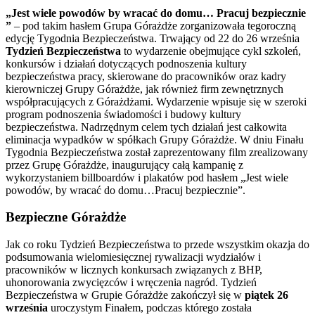
„Jest wiele powodów by wracać do domu… Pracuj bezpiecznie
”
– pod takim hasłem Grupa Górażdże zorganizowała tegoroczną
edycję Tygodnia Bezpieczeństwa. Trwający od 22 do 26 września
Tydzień Bezpieczeństwa
to wydarzenie obejmujące cykl szkoleń,
konkursów i działań dotyczących podnoszenia kultury
bezpieczeństwa pracy, skierowane do pracowników oraz kadry
kierowniczej Grupy Górażdże, jak również firm zewnętrznych
współpracujących z Górażdżami. Wydarzenie wpisuje się w szeroki
program podnoszenia świadomości i budowy kultury
bezpieczeństwa. Nadrzędnym celem tych działań jest całkowita
eliminacja wypadków w spółkach Grupy Górażdże. W dniu Finału
Tygodnia Bezpieczeństwa został zaprezentowany film zrealizowany
przez Grupę Górażdże, inaugurujący całą kampanię z
wykorzystaniem billboardów i plakatów pod hasłem „Jest wiele
powodów, by wracać do domu…Pracuj bezpiecznie”.
Bezpieczne Górażdże
Jak co roku Tydzień Bezpieczeństwa to przede wszystkim okazja do
podsumowania wielomiesięcznej rywalizacji wydziałów i
pracowników w licznych konkursach związanych z BHP,
uhonorowania zwycięzców i wręczenia nagród. Tydzień
Bezpieczeństwa w Grupie Górażdże zakończył się w
piątek 26
września
uroczystym Finałem, podczas którego została