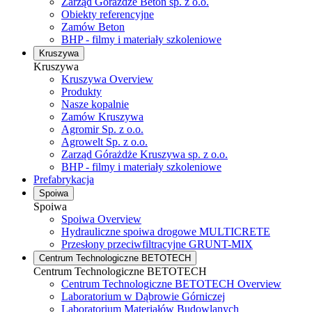
Zarząd Górażdże Beton sp. z o.o.
Obiekty referencyjne
Zamów Beton
BHP - filmy i materiały szkoleniowe
Kruszywa
Kruszywa
Kruszywa Overview
Produkty
Nasze kopalnie
Zamów Kruszywa
Agromir Sp. z o.o.
Agrowelt Sp. z o.o.
Zarząd Górażdże Kruszywa sp. z o.o.
BHP - filmy i materiały szkoleniowe
Prefabrykacja
Spoiwa
Spoiwa
Spoiwa Overview
Hydrauliczne spoiwa drogowe MULTICRETE
Przesłony przeciwfiltracyjne GRUNT-MIX
Centrum Technologiczne BETOTECH
Centrum Technologiczne BETOTECH
Centrum Technologiczne BETOTECH Overview
Laboratorium w Dąbrowie Górniczej
Laboratorium Materiałów Budowlanych