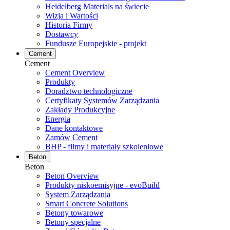
Heidelberg Materials na świecie
Wizja i Wartości
Historia Firmy
Dostawcy
Fundusze Europejskie - projekt
Cement
Cement
Cement Overview
Produkty
Doradztwo technologiczne
Certyfikaty Systemów Zarządzania
Zakłady Produkcyjne
Energia
Dane kontaktowe
Zamów Cement
BHP - filmy i materiały szkoleniowe
Beton
Beton
Beton Overview
Produkty niskoemisyjne - evoBuild
System Zarządzania
Smart Concrete Solutions
Betony towarowe
Betony specjalne