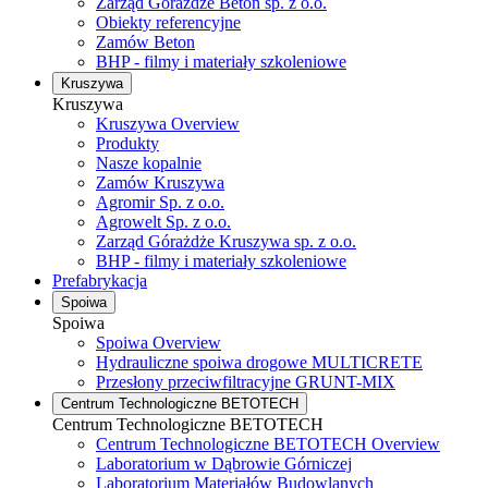
Zarząd Górażdże Beton sp. z o.o.
Obiekty referencyjne
Zamów Beton
BHP - filmy i materiały szkoleniowe
Kruszywa
Kruszywa
Kruszywa Overview
Produkty
Nasze kopalnie
Zamów Kruszywa
Agromir Sp. z o.o.
Agrowelt Sp. z o.o.
Zarząd Górażdże Kruszywa sp. z o.o.
BHP - filmy i materiały szkoleniowe
Prefabrykacja
Spoiwa
Spoiwa
Spoiwa Overview
Hydrauliczne spoiwa drogowe MULTICRETE
Przesłony przeciwfiltracyjne GRUNT-MIX
Centrum Technologiczne BETOTECH
Centrum Technologiczne BETOTECH
Centrum Technologiczne BETOTECH Overview
Laboratorium w Dąbrowie Górniczej
Laboratorium Materiałów Budowlanych