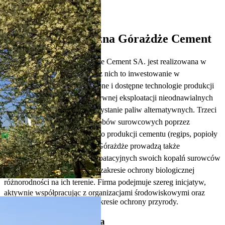
CSR
Ochrona Środowiska
Strategia ekologiczna Górażdże Cement
Strategia ekologiczna Górażdże Cement SA. jest realizowana w
czterech obszarach. Pierwszy z nich to inwestowanie w
najnowocześniejsze, sprawdzone i dostępne technologie produkcji
cementu. Drugi dotyczy efektywnej eksploatacji nieodnawialnych
źródeł energii poprzez wykorzystanie paliw alternatywnych. Trzeci
to efektywna eksploatacja zasobów surowcowych poprzez
zwiększenie ilości dodatków do produkcji cementu (regips, popioły
lotne, żużel wielkopiecowy). Górażdże prowadzą także
rekultywację terenów poeksploatacyjnych swoich kopalń surowców
oraz programowe działania w zakresie ochrony biologicznej
różnorodności na ich terenie. Firma podejmuje
szereg inicjatyw,
aktywnie współpracując z organizacjami środowiskowymi oraz
placówkami naukowymi w zakresie ochrony przyrody.
Certyfikaty i pozwolenia