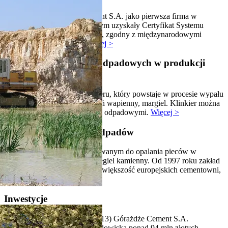
W 2001 roku Górażdże Cement S.A. jako pierwsza firma w
polskim przemyśle cementowym uzyskały Certyfikat Systemu
Zarządzania Środowiskowego, zgodny z międzynarodowymi
standardami ISO 14001.
Więcej >
Stosowanie surowców odpadowych w produkcji
cementu
Cement wytwarza się z klinkieru, który powstaje w procesie wypału
surowców naturalnych: kamień wapienny, margiel. Klinkier można
częściowo zastąpić surowcami odpadowymi.
Więcej >
Odzysk energetyczny odpadów
Podstawowym paliwem stosowanym do opalania pieców w
Cementowni Górażdże jest węgiel kamienny. Od 1997 roku zakład
stosuje również, podobnie jak większość europejskich cementowni,
paliwa alternatywne.
Więcej >
Inwestycje
W ostatnich 5 latach (2009-2013) Górażdże Cement S.A.
zainwestowały w ochronę środowiska ponad 94 mln złotych.