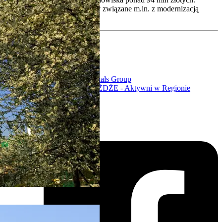
Najważniejsze inwestycje były związane m.in. z modernizacją
urządzeń.
Więcej >
Column 1
Ochrona danych
Polityka cookies
Column 2
Heidelberg Materials Group
Fundacja GÓRAŻDŻE - Aktywni w Regionie
Column 3
Kontakt
Follow us on