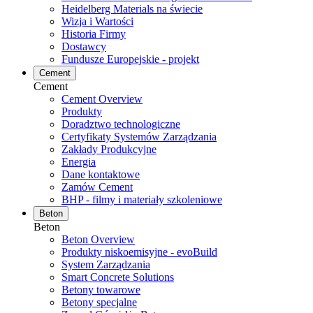
Heidelberg Materials na świecie
Wizja i Wartości
Historia Firmy
Dostawcy
Fundusze Europejskie - projekt
Cement
Cement
Cement Overview
Produkty
Doradztwo technologiczne
Certyfikaty Systemów Zarządzania
Zakłady Produkcyjne
Energia
Dane kontaktowe
Zamów Cement
BHP - filmy i materiały szkoleniowe
Beton
Beton
Beton Overview
Produkty niskoemisyjne - evoBuild
System Zarządzania
Smart Concrete Solutions
Betony towarowe
Betony specjalne