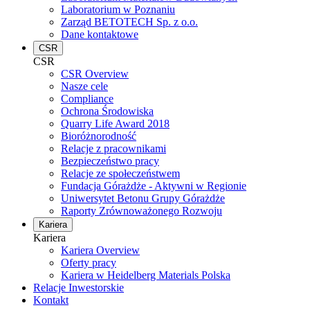
Laboratorium w Poznaniu
Zarząd BETOTECH Sp. z o.o.
Dane kontaktowe
CSR
CSR
CSR Overview
Nasze cele
Compliance
Ochrona Środowiska
Quarry Life Award 2018
Bioróżnorodność
Relacje z pracownikami
Bezpieczeństwo pracy
Relacje ze społeczeństwem
Fundacja Górażdże - Aktywni w Regionie
Uniwersytet Betonu Grupy Górażdże
Raporty Zrównoważonego Rozwoju
Kariera
Kariera
Kariera Overview
Oferty pracy
Kariera w Heidelberg Materials Polska
Relacje Inwestorskie
Kontakt