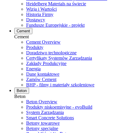
Heidelberg Materials na świecie
Wizja i Wartości
Historia Firmy
Dostawcy
Fundusze Europejskie - projekt
Cement
Cement
Cement Overview
Produkty
Doradztwo technologiczne
Certyfikaty Systemów Zarządzania
Zakłady Produkcyjne
Energia
Dane kontaktowe
Zamów Cement
BHP - filmy i materiały szkoleniowe
Beton
Beton
Beton Overview
Produkty niskoemisyjne - evoBuild
System Zarządzania
Smart Concrete Solutions
Betony towarowe
Betony specjalne