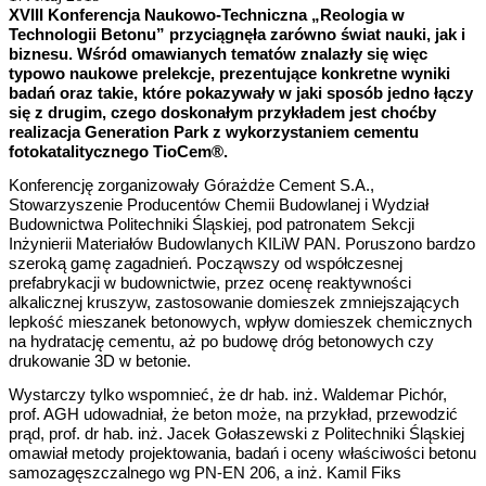
XVIII Konferencja Naukowo-Techniczna „Reologia w
Technologii Betonu” przyciągnęła zarówno świat nauki, jak i
biznesu. Wśród omawianych tematów znalazły się więc
typowo naukowe prelekcje, prezentujące konkretne wyniki
badań oraz takie, które pokazywały w jaki sposób jedno łączy
się z drugim, czego doskonałym przykładem jest choćby
realizacja Generation Park z wykorzystaniem cementu
fotokatalitycznego TioCem®.
Konferencję zorganizowały Górażdże Cement S.A.,
Stowarzyszenie Producentów Chemii Budowlanej i Wydział
Budownictwa Politechniki Śląskiej, pod patronatem Sekcji
Inżynierii Materiałów Budowlanych KILiW PAN. Poruszono bardzo
szeroką gamę zagadnień. Począwszy od współczesnej
prefabrykacji w budownictwie, przez ocenę reaktywności
alkalicznej kruszyw, zastosowanie domieszek zmniejszających
lepkość mieszanek betonowych, wpływ domieszek chemicznych
na hydratację cementu, aż po budowę dróg betonowych czy
drukowanie 3D w betonie.
Wystarczy tylko wspomnieć, że dr hab. inż. Waldemar Pichór,
prof. AGH udowadniał, że beton może, na przykład, przewodzić
prąd, prof. dr hab. inż. Jacek Gołaszewski z Politechniki Śląskiej
omawiał metody projektowania, badań i oceny właściwości betonu
samozagęszczalnego wg PN-EN 206, a inż. Kamil Fiks