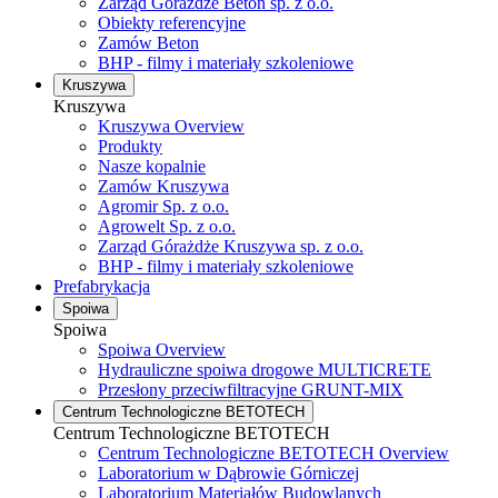
Zarząd Górażdże Beton sp. z o.o.
Obiekty referencyjne
Zamów Beton
BHP - filmy i materiały szkoleniowe
Kruszywa
Kruszywa
Kruszywa Overview
Produkty
Nasze kopalnie
Zamów Kruszywa
Agromir Sp. z o.o.
Agrowelt Sp. z o.o.
Zarząd Górażdże Kruszywa sp. z o.o.
BHP - filmy i materiały szkoleniowe
Prefabrykacja
Spoiwa
Spoiwa
Spoiwa Overview
Hydrauliczne spoiwa drogowe MULTICRETE
Przesłony przeciwfiltracyjne GRUNT-MIX
Centrum Technologiczne BETOTECH
Centrum Technologiczne BETOTECH
Centrum Technologiczne BETOTECH Overview
Laboratorium w Dąbrowie Górniczej
Laboratorium Materiałów Budowlanych