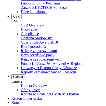
Laboratorium w Poznaniu
Zarząd BETOTECH Sp. z o.o.
Dane kontaktowe
CSR
CSR
CSR Overview
Nasze cele
Compliance
Ochrona Środowiska
Quarry Life Award 2018
Bioróżnorodność
Relacje z pracownikami
Bezpieczeństwo pracy
Relacje ze społeczeństwem
Fundacja Górażdże - Aktywni w Regionie
Uniwersytet Betonu Grupy Górażdże
Raporty Zrównoważonego Rozwoju
Kariera
Kariera
Kariera Overview
Oferty pracy
Kariera w Heidelberg Materials Polska
Relacje Inwestorskie
Kontakt