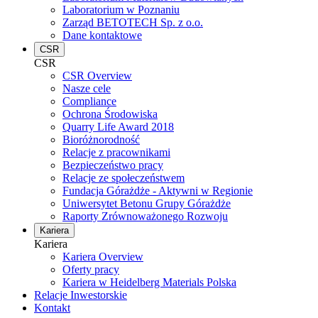
Laboratorium w Poznaniu
Zarząd BETOTECH Sp. z o.o.
Dane kontaktowe
CSR
CSR
CSR Overview
Nasze cele
Compliance
Ochrona Środowiska
Quarry Life Award 2018
Bioróżnorodność
Relacje z pracownikami
Bezpieczeństwo pracy
Relacje ze społeczeństwem
Fundacja Górażdże - Aktywni w Regionie
Uniwersytet Betonu Grupy Górażdże
Raporty Zrównoważonego Rozwoju
Kariera
Kariera
Kariera Overview
Oferty pracy
Kariera w Heidelberg Materials Polska
Relacje Inwestorskie
Kontakt