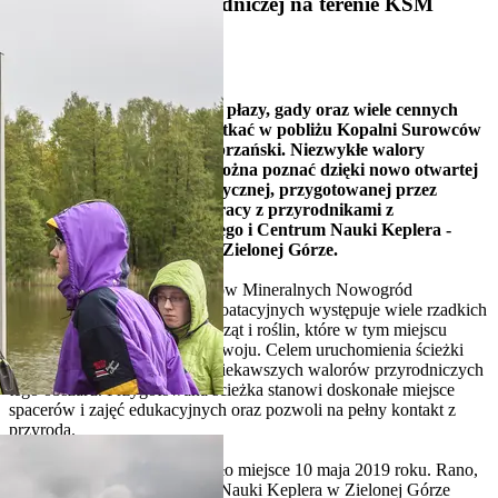
Otwarcie ścieżki przyrodniczej na terenie KSM
Nowogród Bobrzański
15. Maj 2019
Blisko 45 gatunków ptaków, płazy, gady oraz wiele cennych
zbiorowisk roślin można spotkać w pobliżu Kopalni Surowców
Mineralnych Nowogród Bobrzański. Niezwykłe walory
przyrodnicze tego miejsca można poznać dzięki nowo otwartej
ścieżce przyrodniczo-dydaktycznej, przygotowanej przez
Grupę Górażdże we współpracy z przyrodnikami z
Uniwersytetu Zielonogórskiego i Centrum Nauki Keplera -
Centrum Przyrodniczego w Zielonej Górze.
Na obszarze Kopalni Surowców Mineralnych Nowogród
Bobrzański i terenach poeksploatacyjnych występuje wiele rzadkich
i chronionych gatunków zwierząt i roślin, które w tym miejscu
znalazły dogodne warunki rozwoju. Celem uruchomienia ścieżki
edukacyjnej jest ukazanie najciekawszych walorów przyrodniczych
tego obszaru. Przygotowana ścieżka stanowi doskonałe miejsce
spacerów i zajęć edukacyjnych oraz pozwoli na pełny kontakt z
przyrodą.
Oficjalne otwarcie ścieżki miało miejsce 10 maja 2019 roku. Rano,
tego samego dnia w Centrum Nauki Keplera w Zielonej Górze