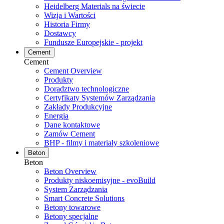
Heidelberg Materials na świecie
Wizja i Wartości
Historia Firmy
Dostawcy
Fundusze Europejskie - projekt
Cement
Cement
Cement Overview
Produkty
Doradztwo technologiczne
Certyfikaty Systemów Zarządzania
Zakłady Produkcyjne
Energia
Dane kontaktowe
Zamów Cement
BHP - filmy i materiały szkoleniowe
Beton
Beton
Beton Overview
Produkty niskoemisyjne - evoBuild
System Zarządzania
Smart Concrete Solutions
Betony towarowe
Betony specjalne