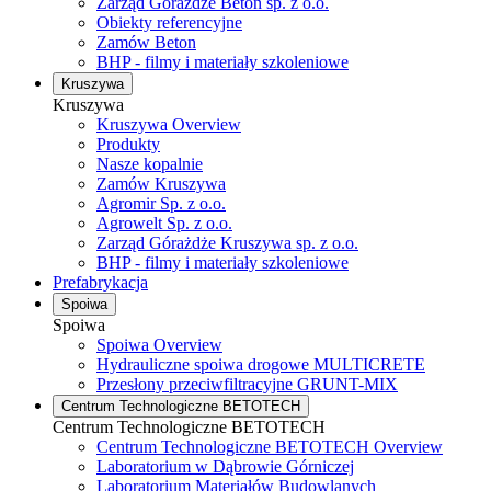
Zarząd Górażdże Beton sp. z o.o.
Obiekty referencyjne
Zamów Beton
BHP - filmy i materiały szkoleniowe
Kruszywa
Kruszywa
Kruszywa Overview
Produkty
Nasze kopalnie
Zamów Kruszywa
Agromir Sp. z o.o.
Agrowelt Sp. z o.o.
Zarząd Górażdże Kruszywa sp. z o.o.
BHP - filmy i materiały szkoleniowe
Prefabrykacja
Spoiwa
Spoiwa
Spoiwa Overview
Hydrauliczne spoiwa drogowe MULTICRETE
Przesłony przeciwfiltracyjne GRUNT-MIX
Centrum Technologiczne BETOTECH
Centrum Technologiczne BETOTECH
Centrum Technologiczne BETOTECH Overview
Laboratorium w Dąbrowie Górniczej
Laboratorium Materiałów Budowlanych