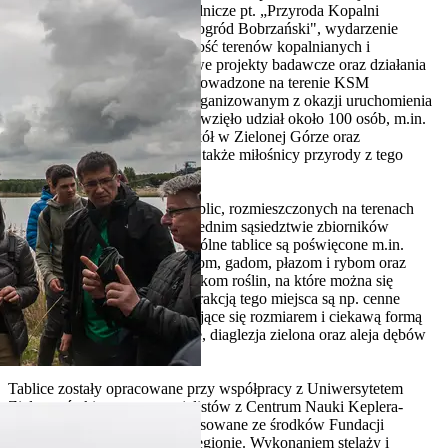
odbyło się seminarium przyrodnicze pt. „Przyroda Kopalni
Surowców Mineralnych Nowogród Bobrzański", wydarzenie
popularyzujące bioróżnorodność terenów kopalnianych i
podsumowujące dotychczasowe projekty badawcze oraz działania
na rzecz ochrony gatunków prowadzone na terenie KSM
Nowogród Bobrzański. W zorganizowanym z okazji uruchomienia
ścieżki pikniku ekologicznym wzięło udział około 100 osób, m.in.
uczniowie i nauczyciele ze szkół w Zielonej Górze oraz
Nowogrodzie Bobrzańskim, a także miłośnicy przyrody z tego
regionu.
Cała ścieżka składa się z 12 tablic, rozmieszczonych na terenach
zrekultywowanych w bezpośrednim sąsiedztwie zbiorników
poeksploatacyjnych. Poszczególne tablice są poświęcone m.in.
występującym w kopalni ptakom, gadom, płazom i rybom oraz
charakterystycznym zbiorowiskom roślin, na które można się
natknąć podczas spacerów. Atrakcją tego miejsca są np. cenne
gatunki drzew, m.in. wyróżniające się rozmiarem i ciekawą formą
przestrzenną dęby szypułkowe, diaglezja zielona oraz aleja dębów
czerwonych.
Tablice zostały opracowane przy współpracy z Uniwersytetem
Zielonogórskim, przez specjalistów z Centrum Nauki Keplera-
Centrum Przyrodnicze i sfinansowane ze środków Fundacji
GÓRAŻDŻE - Aktywni w Regionie. Wykonaniem stelaży i