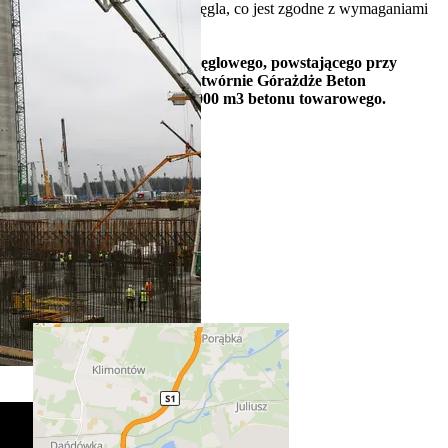
wychwytywania dwutlenku węgla, co jest zgodne z wymaganiami
Komisji Europejskiej
Na budowę nowego bloku węglowego, powstającego przy
Elektrowni Jaworzno III wytwórnie Górażdże Beton
dostarczyły dotychczas 100 000 m3 betonu towarowego.
Położenie