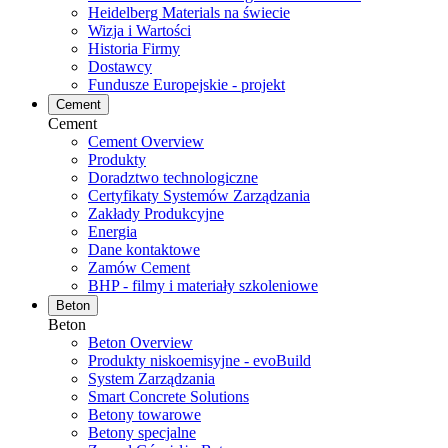
Heidelberg Materials na świecie
Wizja i Wartości
Historia Firmy
Dostawcy
Fundusze Europejskie - projekt
Cement
Cement
Cement Overview
Produkty
Doradztwo technologiczne
Certyfikaty Systemów Zarządzania
Zakłady Produkcyjne
Energia
Dane kontaktowe
Zamów Cement
BHP - filmy i materiały szkoleniowe
Beton
Beton
Beton Overview
Produkty niskoemisyjne - evoBuild
System Zarządzania
Smart Concrete Solutions
Betony towarowe
Betony specjalne