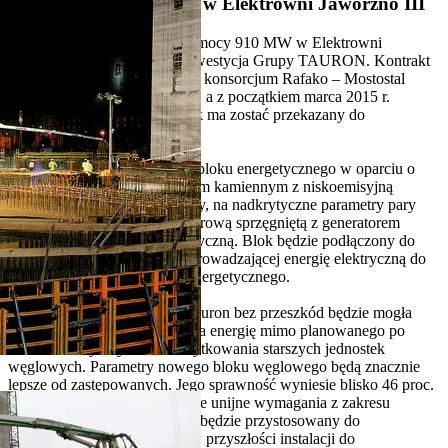
Budowa nowego bloku w Elektrowni Jaworzno III
Budowa bloku węglowego o mocy 910 MW w Elektrowni
Jaworzno III to największa inwestycja Grupy TAURON. Kontrakt
z głównym wykonawcą bloku konsorcjum Rafako – Mostostal
został podpisany w 2014 roku, a z początkiem marca 2015 r.
rozpoczęto prace ziemne. Blok ma zostać przekazany do
eksploatacji w 2019 r.
Inwestycja obejmuje budowę bloku energetycznego w oparciu o
kocioł pyłowy, opalany węglem kamiennym z niskoemisyjną
komorą spalania, przepływowy, na nadkrytyczne parametry pary
oraz kondensacyjną turbinę parową sprzęgniętą z generatorem
wytwarzającym energię elektryczną. Blok będzie podłączony do
nowej rozdzielni 400 kV wyprowadzającej energię elektryczną do
Krajowego Systemu Elektroenergetycznego.
Dzięki tej inwestycji Grupa Tauron bez przeszkód będzie mogła
realizować zapotrzebowanie na energię mimo planowanego po
2016 roku wycofywania z użytkowania starszych jednostek
węglowych. Parametry nowego bloku węglowego będą znacznie
lepsze od zastępowanych. Jego sprawność wyniesie blisko 46 proc.
Jaworznicki blok spełni surowe unijne wymagania z zakresu
ochrony środowiska. Ponadto będzie przystosowany do
ewentualnego dobudowania w przyszłości instalacji do