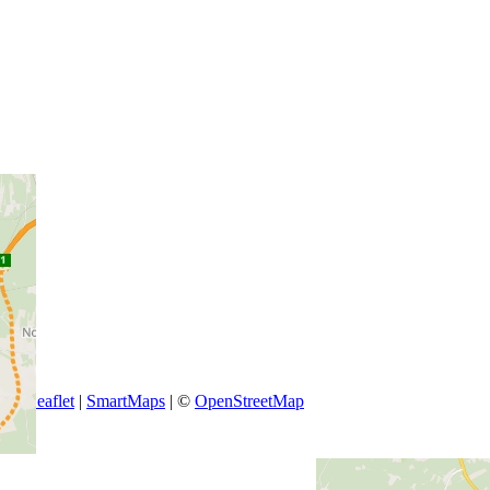
+
−
Leaflet
|
SmartMaps
| ©
OpenStreetMap