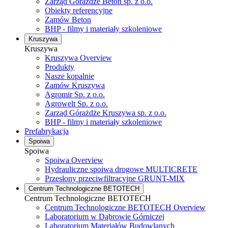
Zarząd Górażdże Beton sp. z o.o.
Obiekty referencyjne
Zamów Beton
BHP - filmy i materiały szkoleniowe
Kruszywa
Kruszywa
Kruszywa Overview
Produkty
Nasze kopalnie
Zamów Kruszywa
Agromir Sp. z o.o.
Agrowelt Sp. z o.o.
Zarząd Górażdże Kruszywa sp. z o.o.
BHP - filmy i materiały szkoleniowe
Prefabrykacja
Spoiwa
Spoiwa
Spoiwa Overview
Hydrauliczne spoiwa drogowe MULTICRETE
Przesłony przeciwfiltracyjne GRUNT-MIX
Centrum Technologiczne BETOTECH
Centrum Technologiczne BETOTECH
Centrum Technologiczne BETOTECH Overview
Laboratorium w Dąbrowie Górniczej
Laboratorium Materiałów Budowlanych