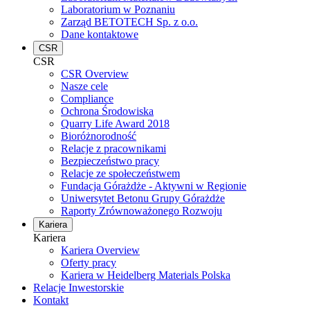
Laboratorium w Poznaniu
Zarząd BETOTECH Sp. z o.o.
Dane kontaktowe
CSR
CSR
CSR Overview
Nasze cele
Compliance
Ochrona Środowiska
Quarry Life Award 2018
Bioróżnorodność
Relacje z pracownikami
Bezpieczeństwo pracy
Relacje ze społeczeństwem
Fundacja Górażdże - Aktywni w Regionie
Uniwersytet Betonu Grupy Górażdże
Raporty Zrównoważonego Rozwoju
Kariera
Kariera
Kariera Overview
Oferty pracy
Kariera w Heidelberg Materials Polska
Relacje Inwestorskie
Kontakt