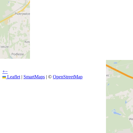
+
−
Leaflet
|
SmartMaps
| ©
OpenStreetMap