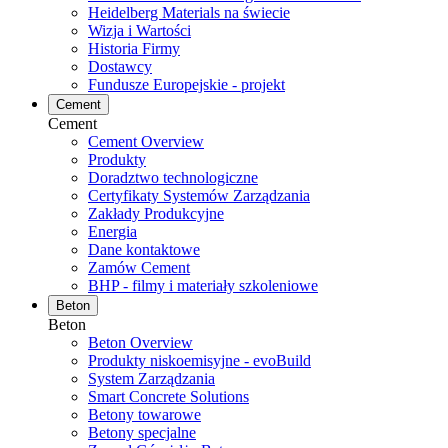
Heidelberg Materials na świecie
Wizja i Wartości
Historia Firmy
Dostawcy
Fundusze Europejskie - projekt
Cement
Cement
Cement Overview
Produkty
Doradztwo technologiczne
Certyfikaty Systemów Zarządzania
Zakłady Produkcyjne
Energia
Dane kontaktowe
Zamów Cement
BHP - filmy i materiały szkoleniowe
Beton
Beton
Beton Overview
Produkty niskoemisyjne - evoBuild
System Zarządzania
Smart Concrete Solutions
Betony towarowe
Betony specjalne