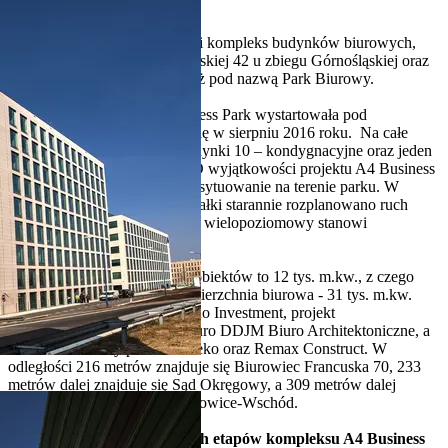
A4 Business Park
A4 Business Park to katowicki kompleks budynków biurowych,
stojących wzdłuż ulicy Francuskiej 42 u zbiegu Górnośląskiej oraz
Damrota. Funkcjonuje również pod nazwą Park Biurowy.
Budowa kompleksu A4 Business Park wystartowała pod
koniec 2012 r., a zakończyła się w sierpniu 2016 roku. Na całe
założenie składają się dwa budynki 10 – kondygnacyjne oraz jeden
budynek 7 –kondygnacyjny. O wyjątkowości projektu A4 Business
Park decyduje jego unikalne usytuowanie na terenie parku. W
ramach zagospodarowania działki starannie rozplanowano ruch
jezdny, a przestrzenny parking wielopoziomowy stanowi
dodatkowe udogodnienie.
Powierzchnia całkowita tych obiektów to 12 tys. m.kw., z czego
największą część zajmuje powierzchnia biurowa - 31 tys. m.kw.
Deweloperem obiektu jest Echo Investment, projekt
architektoniczny wykonało biuro DDJM Biuro Architektoniczne, a
został zbudowany przez Globeko oraz Remax Construct. W
odległości 216 metrów znajduje się Biurowiec Francuska 70, 233
metrów dalej znajduje się Sąd Okręgowy, a 309 metrów dalej
będzie stał Sąd Rejonowy Katowice-Wschód.
Na budowę wszystkich trzech etapów kompleksu A4 Business