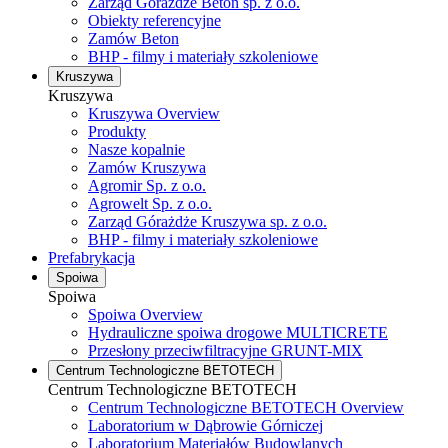
Zarząd Górażdże Beton sp. z o.o.
Obiekty referencyjne
Zamów Beton
BHP - filmy i materiały szkoleniowe
Kruszywa
Kruszywa
Kruszywa Overview
Produkty
Nasze kopalnie
Zamów Kruszywa
Agromir Sp. z o.o.
Agrowelt Sp. z o.o.
Zarząd Górażdże Kruszywa sp. z o.o.
BHP - filmy i materiały szkoleniowe
Prefabrykacja
Spoiwa
Spoiwa
Spoiwa Overview
Hydrauliczne spoiwa drogowe MULTICRETE
Przesłony przeciwfiltracyjne GRUNT-MIX
Centrum Technologiczne BETOTECH
Centrum Technologiczne BETOTECH
Centrum Technologiczne BETOTECH Overview
Laboratorium w Dąbrowie Górniczej
Laboratorium Materiałów Budowlanych