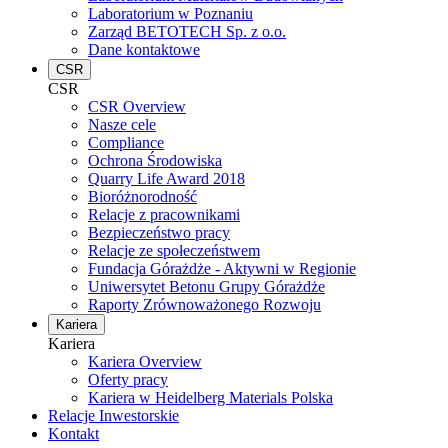
Laboratorium w Poznaniu
Zarząd BETOTECH Sp. z o.o.
Dane kontaktowe
CSR
CSR
CSR Overview
Nasze cele
Compliance
Ochrona Środowiska
Quarry Life Award 2018
Bioróżnorodność
Relacje z pracownikami
Bezpieczeństwo pracy
Relacje ze społeczeństwem
Fundacja Górażdże - Aktywni w Regionie
Uniwersytet Betonu Grupy Górażdże
Raporty Zrównoważonego Rozwoju
Kariera
Kariera
Kariera Overview
Oferty pracy
Kariera w Heidelberg Materials Polska
Relacje Inwestorskie
Kontakt