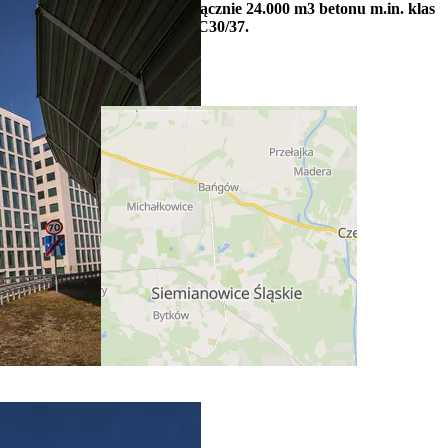
Park Górażdże dostarczyły łącznie 24.000 m3 betonu m.in. klas
C8/10 do C40/50, najwięcej C30/37.
Położenie