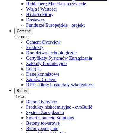
Heidelberg Materials na świecie
Wizja i Wartości
Historia Firmy
Dostawcy
Fundusze Europejskie - projekt
Cement
Cement
Cement Overview
Produkty
Doradztwo technologiczne
Certyfikaty Systemów Zarządzania
Zakłady Produkcyjne
Energia
Dane kontaktowe
Zamów Cement
BHP - filmy i materiały szkoleniowe
Beton
Beton
Beton Overview
Produkty niskoemisyjne - evoBuild
System Zarządzania
Smart Concrete Solutions
Betony towarowe
Betony specjalne