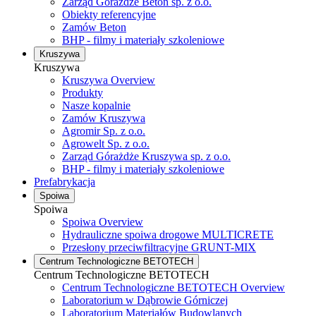
Zarząd Górażdże Beton sp. z o.o.
Obiekty referencyjne
Zamów Beton
BHP - filmy i materiały szkoleniowe
Kruszywa
Kruszywa
Kruszywa Overview
Produkty
Nasze kopalnie
Zamów Kruszywa
Agromir Sp. z o.o.
Agrowelt Sp. z o.o.
Zarząd Górażdże Kruszywa sp. z o.o.
BHP - filmy i materiały szkoleniowe
Prefabrykacja
Spoiwa
Spoiwa
Spoiwa Overview
Hydrauliczne spoiwa drogowe MULTICRETE
Przesłony przeciwfiltracyjne GRUNT-MIX
Centrum Technologiczne BETOTECH
Centrum Technologiczne BETOTECH
Centrum Technologiczne BETOTECH Overview
Laboratorium w Dąbrowie Górniczej
Laboratorium Materiałów Budowlanych