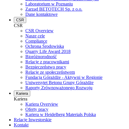
Laboratorium w Poznaniu
Zarząd BETOTECH Sp. z o.o.
Dane kontaktowe
CSR
CSR
CSR Overview
Nasze cele
Compliance
Ochrona Środowiska
Quarry Life Award 2018
Bioróżnorodność
Relacje z pracownikami
Bezpieczeństwo pracy
Relacje ze społeczeństwem
Fundacja Górażdże - Aktywni w Regionie
Uniwersytet Betonu Grupy Górażdże
Raporty Zrównoważonego Rozwoju
Kariera
Kariera
Kariera Overview
Oferty pracy
Kariera w Heidelberg Materials Polska
Relacje Inwestorskie
Kontakt