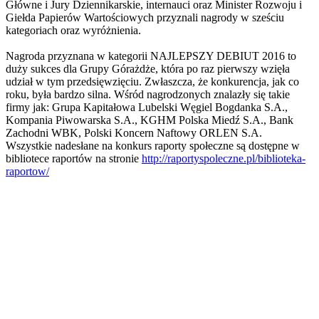
Główne i Jury Dziennikarskie, internauci oraz Minister Rozwoju i
Giełda Papierów Wartościowych przyznali nagrody w sześciu
kategoriach oraz wyróżnienia.
Nagroda przyznana w kategorii NAJLEPSZY DEBIUT 2016 to
duży sukces dla Grupy Górażdże, która po raz pierwszy wzięła
udział w tym przedsięwzięciu. Zwłaszcza, że konkurencja, jak co
roku, była bardzo silna. Wśród nagrodzonych znalazły się takie
firmy jak: Grupa Kapitałowa Lubelski Węgiel Bogdanka S.A.,
Kompania Piwowarska S.A., KGHM Polska Miedź S.A., Bank
Zachodni WBK, Polski Koncern Naftowy ORLEN S.A.
Wszystkie nadesłane na konkurs raporty społeczne są dostępne w
bibliotece raportów na stronie
http://raportyspoleczne.pl/biblioteka-
raportow/