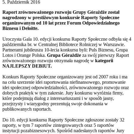
5. Październik 2016
Raport zrównoważonego rozwoju Grupy Górażdże został
nagrodzony w prestiżowym konkursie Raporty Społeczne
organizowanym od 10 lat przez Forum Odpowiedzialnego
Biznesu i Deloitte.
Uroczysta Gala 10. edycji konkursu Raporty Społeczne odbyła się 4
października br. w Centralnej Bibliotece Rolniczej w Warszawie.
Partnerami jubileuszu 10-lecia konkursu byli: Puls Biznesu, Grupa
Lotos i Orange Polska.
Grupa Górażdże
za swój pierwszy Raport
zrównoważonego rozwoju otrzymała nagrodę w
kategorii
NAJLEPSZY DEBIUT.
Konkurs Raporty Społeczne organizowany jest od 2007 roku i ma
na celu szerzenie idei raportowania niefinansowego, promowanie
idei społecznej odpowiedzialności, zrównoważonego rozwoju oraz
dobrych praktyk w tym zakresie. Jury konkursu wyróżnia firmy,
które podejmują dialog z interesariuszami i w sposób jasny,
przejrzysty i wiarygodny prezentują swoje dokonania w
publikowanych raportach.
Do 10. edycji konkursu Raporty Społeczne zgłoszone zostały 32
raporty, w tym 7 raportów zintegrowanych oraz 5 raportów
instytucji pozabiznesowych. Spośród nadesłanych raportów Jury