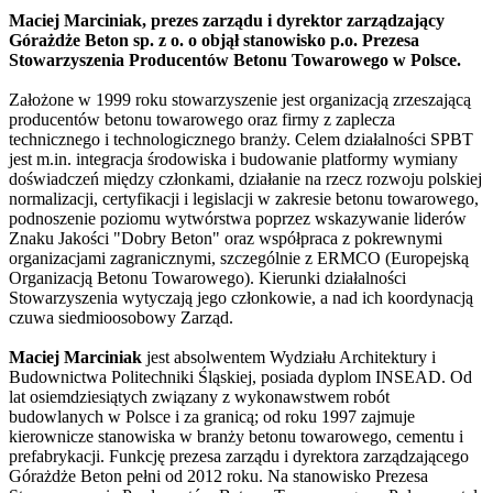
Maciej Marciniak, prezes zarządu i dyrektor zarządzający
Górażdże Beton sp. z o. o objął stanowisko p.o. Prezesa
Stowarzyszenia Producentów Betonu Towarowego w Polsce.
Założone w 1999 roku stowarzyszenie jest organizacją zrzeszającą
producentów betonu towarowego oraz firmy z zaplecza
technicznego i technologicznego branży. Celem działalności SPBT
jest m.in. integracja środowiska i budowanie platformy wymiany
doświadczeń między członkami, działanie na rzecz rozwoju polskiej
normalizacji, certyfikacji i legislacji w zakresie betonu towarowego,
podnoszenie poziomu wytwórstwa poprzez wskazywanie liderów
Znaku Jakości "Dobry Beton" oraz współpraca z pokrewnymi
organizacjami zagranicznymi, szczególnie z ERMCO (Europejską
Organizacją Betonu Towarowego). Kierunki działalności
Stowarzyszenia wytyczają jego członkowie, a nad ich koordynacją
czuwa siedmioosobowy Zarząd.
Maciej Marciniak
jest absolwentem Wydziału Architektury i
Budownictwa Politechniki Śląskiej, posiada dyplom INSEAD. Od
lat osiemdziesiątych związany z wykonawstwem robót
budowlanych w Polsce i za granicą; od roku 1997 zajmuje
kierownicze stanowiska w branży betonu towarowego, cementu i
prefabrykacji. Funkcję prezesa zarządu i dyrektora zarządzającego
Górażdże Beton pełni od 2012 roku. Na stanowisko Prezesa