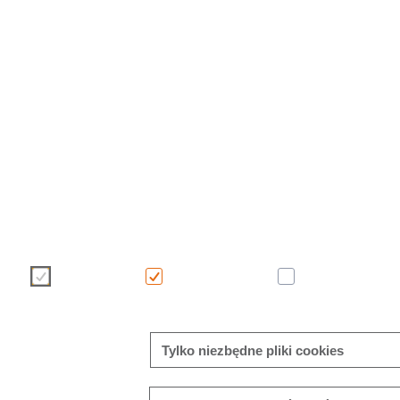
Używamy plików cookie, aby korzystanie z naszej witryny było przyje
dokonać wyboru plików cookie za pomocą poniższych przycisków. Wi
cookie można znaleźć bezpośrednio w tym banerze oraz w naszej polit
Niezbędne
Funkcjonalne
Analityczne
Tylko niezbędne pliki cookies