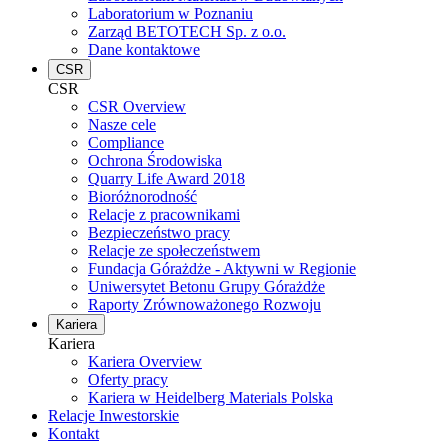
Laboratorium w Poznaniu
Zarząd BETOTECH Sp. z o.o.
Dane kontaktowe
CSR
CSR
CSR Overview
Nasze cele
Compliance
Ochrona Środowiska
Quarry Life Award 2018
Bioróżnorodność
Relacje z pracownikami
Bezpieczeństwo pracy
Relacje ze społeczeństwem
Fundacja Górażdże - Aktywni w Regionie
Uniwersytet Betonu Grupy Górażdże
Raporty Zrównoważonego Rozwoju
Kariera
Kariera
Kariera Overview
Oferty pracy
Kariera w Heidelberg Materials Polska
Relacje Inwestorskie
Kontakt