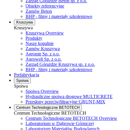
Zarząd Górażdże Beton sp. z o.o.
Obiekty referencyjne
Zamów Beton
BHP - filmy i materiały szkoleniowe
Kruszywa
Kruszywa
Kruszywa Overview
Produkty
Nasze kopalnie
Zamów Kruszywa
Agromir Sp. z o.o.
Agrowelt Sp. z o.o.
Zarząd Górażdże Kruszywa sp. z o.o.
BHP - filmy i materiały szkoleniowe
Prefabrykacja
Spoiwa
Spoiwa
Spoiwa Overview
Hydrauliczne spoiwa drogowe MULTICRETE
Przesłony przeciwfiltracyjne GRUNT-MIX
Centrum Technologiczne BETOTECH
Centrum Technologiczne BETOTECH
Centrum Technologiczne BETOTECH Overview
Laboratorium w Dąbrowie Górniczej
Laboratorium Materiałów Budowlanych