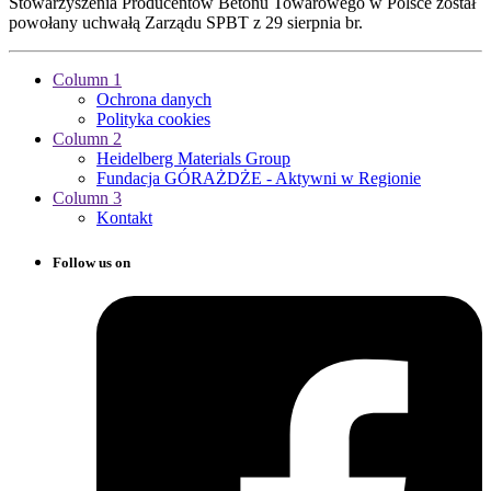
Stowarzyszenia Producentów Betonu Towarowego w Polsce został
powołany uchwałą Zarządu SPBT z 29 sierpnia br.
Column 1
Ochrona danych
Polityka cookies
Column 2
Heidelberg Materials Group
Fundacja GÓRAŻDŻE - Aktywni w Regionie
Column 3
Kontakt
Follow us on