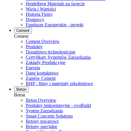
Heidelberg Materials na świecie
Wizja i Wartości
Historia Firmy
Dostawcy
Fundusze Europejskie - projekt
Cement
Cement
Cement Overview
Produkty
Doradztwo technologiczne
Certyfikaty Systemów Zarządzania
Zakłady Produkcyjne
Energia
Dane kontaktowe
Zamów Cement
BHP - filmy i materiały szkoleniowe
Beton
Beton
Beton Overview
Produkty niskoemisyjne - evoBuild
System Zarządzania
Smart Concrete Solutions
Betony towarowe
Betony specjalne