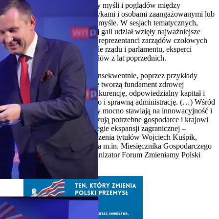
Forum jest platformą wymiany myśli i poglądów między
praktykami, teoretykami, politykami i osobami zaangażowanymi lub
obserwującymi zmiany w przemyśle. W sesjach tematycznych,
dyskusjach, a także wieczornej gali udział wzięły najważniejsze
postacie polskiej gospodarki – reprezentanci zarządów czołowych
przedsiębiorstw, przedstawiciele rządu i parlamentu, eksperci
gospodarczy oraz laureaci tytułów z lat poprzednich.
– Typując laureatów od lat, konsekwentnie, poprzez przykłady
wskazujemy na wartości, które tworzą fundament zdrowej
gospodarki: wolny rynek i konkurencję, odpowiedzialny kapitał i
przedsiębiorczość, dobre prawo i sprawną administrację. (…) Wśród
laureatów znaleźli się ci, którzy mocno stawiają na innowacyjność i
młodą przedsiębiorczość, realizują potrzebne gospodarce i krajowi
inwestycje oraz odważne strategie ekspansji zagranicznej –
powiedział w trakcie gali wręczenia tytułów Wojciech Kuśpik,
prezes Grupy PTWP, wydawca m.in. Miesięcznika Gospodarczego
Nowy Przemysł i wnp.pl, organizator Forum Zmieniamy Polski
Przemysł.