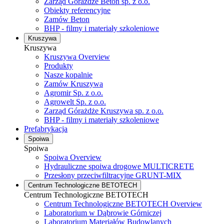
Zarząd Górażdże Beton sp. z o.o.
Obiekty referencyjne
Zamów Beton
BHP - filmy i materiały szkoleniowe
Kruszywa
Kruszywa
Kruszywa Overview
Produkty
Nasze kopalnie
Zamów Kruszywa
Agromir Sp. z o.o.
Agrowelt Sp. z o.o.
Zarząd Górażdże Kruszywa sp. z o.o.
BHP - filmy i materiały szkoleniowe
Prefabrykacja
Spoiwa
Spoiwa
Spoiwa Overview
Hydrauliczne spoiwa drogowe MULTICRETE
Przesłony przeciwfiltracyjne GRUNT-MIX
Centrum Technologiczne BETOTECH
Centrum Technologiczne BETOTECH
Centrum Technologiczne BETOTECH Overview
Laboratorium w Dąbrowie Górniczej
Laboratorium Materiałów Budowlanych