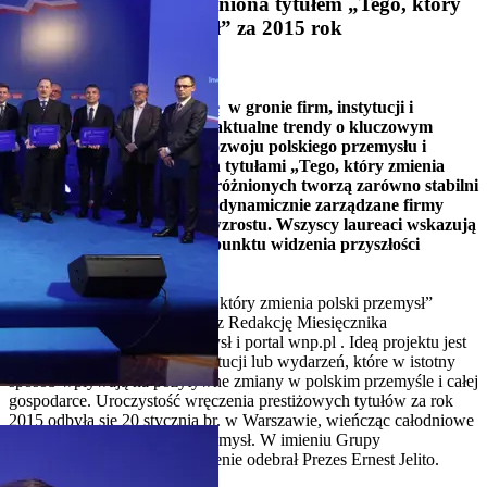
Grupa Górażdże wyróżniona tytułem „Tego, który
zmienia polski przemysł” za 2015 rok
21. Styczeń 2016
Grupa Górażdże znalazła się w gronie firm, instytucji i
przedsięwzięć ilustrujących aktualne trendy o kluczowym
znaczeniu dla perspektyw rozwoju polskiego przemysłu i
gospodarki, uhonorowanych tytułami „Tego, który zmienia
polski przemysł”. Grono wyróżnionych tworzą zarówno stabilni
potentaci z tradycjami, jak i dynamicznie zarządzane firmy
realizujące śmiałe strategie wzrostu. Wszyscy laureaci wskazują
kierunki zmian pożądane z punktu widzenia przyszłości
polskiej gospodarki.
Prestiżowe wyróżnienia „Ten, który zmienia polski przemysł”
przyznawane są od 16 lat przez Redakcję Miesięcznika
Gospodarczego Nowy Przemysł i portal wnp.pl . Ideą projektu jest
wskazywanie osób, firm, instytucji lub wydarzeń, które w istotny
sposób wpływają na pozytywne zmiany w polskim przemyśle i całej
gospodarce. Uroczystość wręczenia prestiżowych tytułów za rok
2015 odbyła się 20 stycznia br. w Warszawie, wieńcząc całodniowe
Forum Zmieniamy Polski Przemysł. W imieniu Grupy
Górażdże prestiżowe wyróżnienie odebrał Prezes Ernest Jelito.