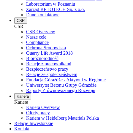
Laboratorium w Poznaniu
Zarząd BETOTECH Sp. z o.o.
Dane kontaktowe
CSR
CSR
CSR Overview
Nasze cele
Compliance
Ochrona Środowiska
Quarry Life Award 2018
Bioróżnorodność
Relacje z pracownikami
Bezpieczeństwo pracy
Relacje ze społeczeństwem
Fundacja Górażdże - Aktywni w Regionie
Uniwersytet Betonu Grupy Górażdże
Raporty Zrównoważonego Rozwoju
Kariera
Kariera
Kariera Overview
Oferty pracy
Kariera w Heidelberg Materials Polska
Relacje Inwestorskie
Kontakt