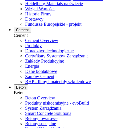
Heidelberg Materials na świecie
Wizja i Wartości
Historia Firmy
Dostawcy
Fundusze Europejskie - projekt
Cement
Cement
Cement Overview
Produkty
Doradztwo technologiczne
Certyfikaty Systemów Zarządzania
Zakłady Produkcyjne
Energia
Dane kontaktowe
Zamów Cement
BHP - filmy i materiały szkoleniowe
Beton
Beton
Beton Overview
Produkty niskoemisyjne - evoBuild
System Zarządzania
Smart Concrete Solutions
Betony towarowe
Betony specjalne