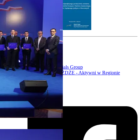
Column 1
Ochrona danych
Polityka cookies
Column 2
Heidelberg Materials Group
Fundacja GÓRAŻDŻE - Aktywni w Regionie
Column 3
Kontakt
Follow us on