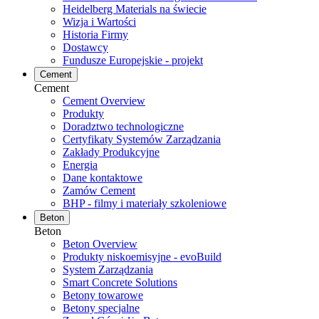
Heidelberg Materials na świecie
Wizja i Wartości
Historia Firmy
Dostawcy
Fundusze Europejskie - projekt
Cement
Cement
Cement Overview
Produkty
Doradztwo technologiczne
Certyfikaty Systemów Zarządzania
Zakłady Produkcyjne
Energia
Dane kontaktowe
Zamów Cement
BHP - filmy i materiały szkoleniowe
Beton
Beton
Beton Overview
Produkty niskoemisyjne - evoBuild
System Zarządzania
Smart Concrete Solutions
Betony towarowe
Betony specjalne