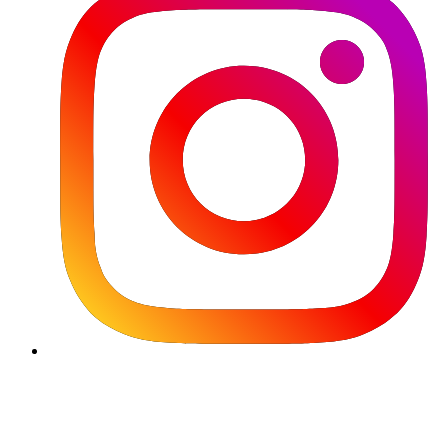
Używamy plików cookie, aby korzystanie z naszej witryny by
przyjemniejsze i wydajniejsze. Prosimy dokonać wyboru plików cook