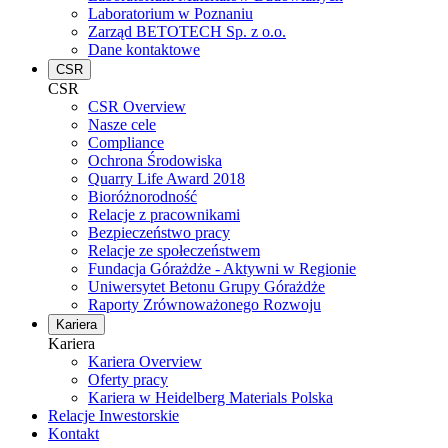
Laboratorium w Poznaniu
Zarząd BETOTECH Sp. z o.o.
Dane kontaktowe
CSR
CSR
CSR Overview
Nasze cele
Compliance
Ochrona Środowiska
Quarry Life Award 2018
Bioróżnorodność
Relacje z pracownikami
Bezpieczeństwo pracy
Relacje ze społeczeństwem
Fundacja Górażdże - Aktywni w Regionie
Uniwersytet Betonu Grupy Górażdże
Raporty Zrównoważonego Rozwoju
Kariera
Kariera
Kariera Overview
Oferty pracy
Kariera w Heidelberg Materials Polska
Relacje Inwestorskie
Kontakt