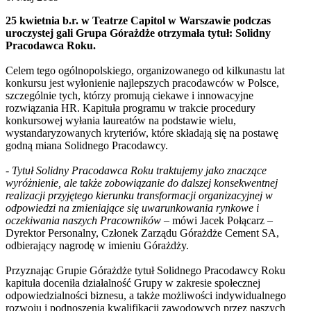
25 kwietnia b.r. w Teatrze Capitol w Warszawie podczas
uroczystej gali Grupa Górażdże otrzymała tytuł: Solidny
Pracodawca Roku.
Celem tego ogólnopolskiego, organizowanego od kilkunastu lat
konkursu jest wyłonienie najlepszych pracodawców w Polsce,
szczególnie tych, którzy promują ciekawe i innowacyjne
rozwiązania HR. Kapituła programu w trakcie procedury
konkursowej wyłania laureatów na podstawie wielu,
wystandaryzowanych kryteriów, które składają się na postawę
godną miana Solidnego Pracodawcy.
- Tytuł Solidny Pracodawca Roku traktujemy jako znaczące
wyróżnienie, ale także zobowiązanie do dalszej konsekwentnej
realizacji przyjętego kierunku transformacji organizacyjnej w
odpowiedzi na zmieniające się uwarunkowania rynkowe i
oczekiwania naszych Pracowników
– mówi Jacek Połącarz –
Dyrektor Personalny, Członek Zarządu Górażdże Cement SA,
odbierający nagrodę w imieniu Górażdży.
Przyznając Grupie Górażdże tytuł Solidnego Pracodawcy Roku
kapituła doceniła działalność Grupy w zakresie społecznej
odpowiedzialności biznesu, a także możliwości indywidualnego
rozwoju i podnoszenia kwalifikacji zawodowych przez naszych