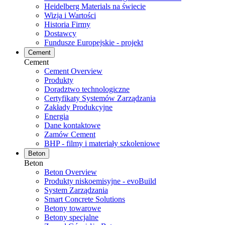
Heidelberg Materials na świecie
Wizja i Wartości
Historia Firmy
Dostawcy
Fundusze Europejskie - projekt
Cement
Cement
Cement Overview
Produkty
Doradztwo technologiczne
Certyfikaty Systemów Zarządzania
Zakłady Produkcyjne
Energia
Dane kontaktowe
Zamów Cement
BHP - filmy i materiały szkoleniowe
Beton
Beton
Beton Overview
Produkty niskoemisyjne - evoBuild
System Zarządzania
Smart Concrete Solutions
Betony towarowe
Betony specjalne