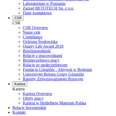
Laboratorium w Poznaniu
Zarząd BETOTECH Sp. z o.o.
Dane kontaktowe
CSR
CSR
CSR Overview
Nasze cele
Compliance
Ochrona Środowiska
Quarry Life Award 2018
Bioróżnorodność
Relacje z pracownikami
Bezpieczeństwo pracy
Relacje ze społeczeństwem
Fundacja Górażdże - Aktywni w Regionie
Uniwersytet Betonu Grupy Górażdże
Raporty Zrównoważonego Rozwoju
Kariera
Kariera
Kariera Overview
Oferty pracy
Kariera w Heidelberg Materials Polska
Relacje Inwestorskie
Kontakt