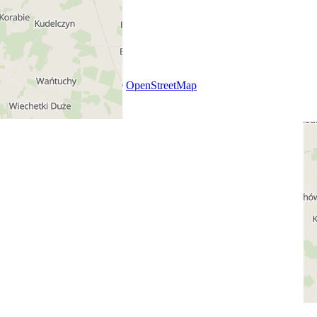
+
−
Leaflet
|
SmartMaps
| ©
OpenStreetMap