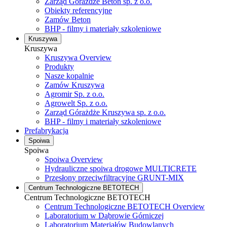
Zarząd Górażdże Beton sp. z o.o.
Obiekty referencyjne
Zamów Beton
BHP - filmy i materiały szkoleniowe
Kruszywa
Kruszywa
Kruszywa Overview
Produkty
Nasze kopalnie
Zamów Kruszywa
Agromir Sp. z o.o.
Agrowelt Sp. z o.o.
Zarząd Górażdże Kruszywa sp. z o.o.
BHP - filmy i materiały szkoleniowe
Prefabrykacja
Spoiwa
Spoiwa
Spoiwa Overview
Hydrauliczne spoiwa drogowe MULTICRETE
Przesłony przeciwfiltracyjne GRUNT-MIX
Centrum Technologiczne BETOTECH
Centrum Technologiczne BETOTECH
Centrum Technologiczne BETOTECH Overview
Laboratorium w Dąbrowie Górniczej
Laboratorium Materiałów Budowlanych