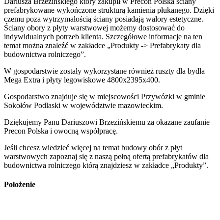
Dariusza Brzezińskiego który zakupił w Precon Polska ściany
prefabrykowane wykończone strukturą kamienia płukanego. Dzięki
czemu poza wytrzymałością ściany posiadają walory estetyczne.
Ściany obory z płyty warstwowej możemy dostosować do
indywidualnych potrzeb klienta. Szczegółowe informacje na ten
temat można znaleźć w zakładce „Produkty -> Prefabrykaty dla
budownictwa rolniczego”.
W gospodarstwie zostały wykorzystane również ruszty dla bydła
Mega Extra i płyty legowiskowe 4800x2395x400.
Gospodarstwo znajduje się w miejscowości Przywózki w gminie
Sokołów Podlaski w województwie mazowieckim.
Dziękujemy Panu Dariuszowi Brzezińskiemu za okazane zaufanie
Precon Polska i owocną współpracę.
Jeśli chcesz wiedzieć więcej na temat budowy obór z płyt
warstwowych zapoznaj się z naszą pełną ofertą prefabrykatów dla
budownictwa rolniczego którą znajdziesz w zakładce „Produkty”.
Położenie