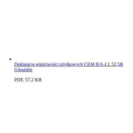
Deklaracja właściwości użytkowych CEM II/A-LL 52,5R
Górażdże
PDF, 57.2 KB