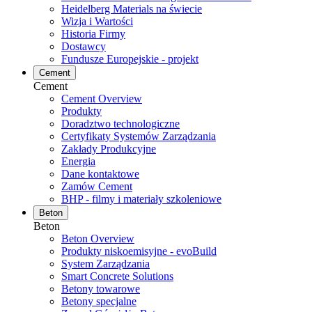
Heidelberg Materials na świecie
Wizja i Wartości
Historia Firmy
Dostawcy
Fundusze Europejskie - projekt
Cement
Cement
Cement Overview
Produkty
Doradztwo technologiczne
Certyfikaty Systemów Zarządzania
Zakłady Produkcyjne
Energia
Dane kontaktowe
Zamów Cement
BHP - filmy i materiały szkoleniowe
Beton
Beton
Beton Overview
Produkty niskoemisyjne - evoBuild
System Zarządzania
Smart Concrete Solutions
Betony towarowe
Betony specjalne