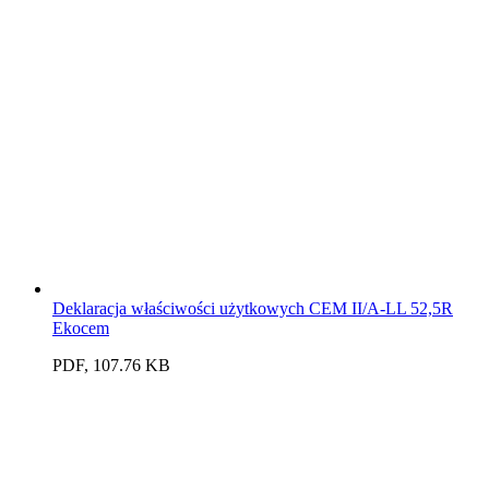
Deklaracja właściwości użytkowych CEM II/A-LL 52,5R
Ekocem
PDF, 107.76 KB