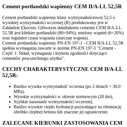
Cement portlandzki wapienny CEM II/A-LL 52,5R
Cement portlandzki wapienny klasy wytrzymałościowej 52,5 o
wysokiej wytrzymałości wczesnej (R) produkowany jest w
Zakładzie Ekocem. Głównym składnikiem cementu CEM II/A-LL
52,5R jest klinkier portlandzki (80÷94%), mielony wapień (6÷20%)
oraz regulator czasu wiązania (siarczan wapnia).
Cement portlandzki wapienny PN-EN 197-1 - CEM II/A-LL 52,5R
spełnia wymagania zawarte w normie PN-EN 197-1 "Cement -
Część 1: Skład, wymagania i kryteria zgodności dotyczące
cementów powszechnego użytku".
CECHY CHARAKTERYSTYCZNE CEM II/A-LL
52,5R:
Bardzo wysoka wytrzymałość wczesna (po 2 dniach > 30,0
MPa),
Wysokie wytrzymałości w okresie normowym (28 dni),
Szybkie narastanie wytrzymałości wczesnej,
Bardzo wysokie ciepło hydratacji pozwalające na eliminację
obróbki cieplnej betonu lub znaczne jej ograniczenie.
ZALECANE KIERUNKI ZASTOSOWANIA CEM