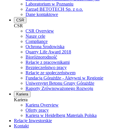
Laboratorium w Poznaniu
Zarząd BETOTECH Sp. z o.o.
Dane kontaktowe
CSR
CSR
CSR Overview
Nasze cele
Compliance
Ochrona Środowiska
Quarry Life Award 2018
Bioróżnorodność
Relacje z pracownikami
Bezpieczeństwo pracy
Relacje ze społeczeństwem
Fundacja Górażdże - Aktywni w Regionie
Uniwersytet Betonu Grupy Górażdże
Raporty Zrównoważonego Rozwoju
Kariera
Kariera
Kariera Overview
Oferty pracy
Kariera w Heidelberg Materials Polska
Relacje Inwestorskie
Kontakt