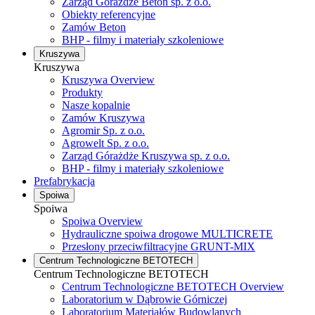
Zarząd Górażdże Beton sp. z o.o.
Obiekty referencyjne
Zamów Beton
BHP - filmy i materiały szkoleniowe
Kruszywa
Kruszywa
Kruszywa Overview
Produkty
Nasze kopalnie
Zamów Kruszywa
Agromir Sp. z o.o.
Agrowelt Sp. z o.o.
Zarząd Górażdże Kruszywa sp. z o.o.
BHP - filmy i materiały szkoleniowe
Prefabrykacja
Spoiwa
Spoiwa
Spoiwa Overview
Hydrauliczne spoiwa drogowe MULTICRETE
Przesłony przeciwfiltracyjne GRUNT-MIX
Centrum Technologiczne BETOTECH
Centrum Technologiczne BETOTECH
Centrum Technologiczne BETOTECH Overview
Laboratorium w Dąbrowie Górniczej
Laboratorium Materiałów Budowlanych