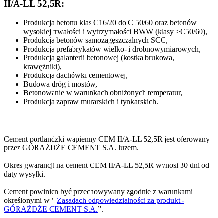
II/A-LL 52,5R:
Produkcja betonu klas C16/20 do C 50/60 oraz betonów
wysokiej trwałości i wytrzymałości BWW (klasy >C50/60),
Produkcja betonów samozagęszczalnych SCC,
Produkcja prefabrykatów wielko- i drobnowymiarowych,
Produkcja galanterii betonowej (kostka brukowa,
krawężniki),
Produkcja dachówki cementowej,
Budowa dróg i mostów,
Betonowanie w warunkach obniżonych temperatur,
Produkcja zapraw murarskich i tynkarskich.
Cement portlandzki wapienny CEM II/A-LL 52,5R jest oferowany
przez GÓRAŻDŻE CEMENT S.A. luzem.
Okres gwarancji na cement CEM II/A-LL 52,5R wynosi 30 dni od
daty wysyłki.
Cement powinien być przechowywany zgodnie z warunkami
określonymi w "
Zasadach odpowiedzialności za produkt -
GÓRAŻDŻE CEMENT S.A.
”.