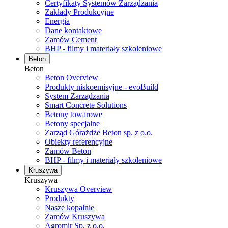
Certyfikaty Systemów Zarządzania
Zakłady Produkcyjne
Energia
Dane kontaktowe
Zamów Cement
BHP - filmy i materiały szkoleniowe
Beton
Beton
Beton Overview
Produkty niskoemisyjne - evoBuild
System Zarządzania
Smart Concrete Solutions
Betony towarowe
Betony specjalne
Zarząd Górażdże Beton sp. z o.o.
Obiekty referencyjne
Zamów Beton
BHP - filmy i materiały szkoleniowe
Kruszywa
Kruszywa
Kruszywa Overview
Produkty
Nasze kopalnie
Zamów Kruszywa
Agromir Sp. z o.o.