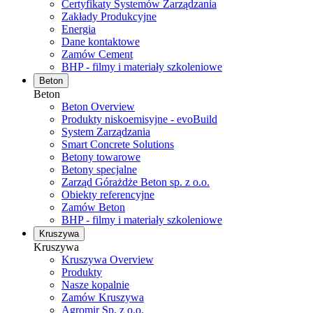
Certyfikaty Systemów Zarządzania
Zakłady Produkcyjne
Energia
Dane kontaktowe
Zamów Cement
BHP - filmy i materiały szkoleniowe
Beton
Beton
Beton Overview
Produkty niskoemisyjne - evoBuild
System Zarządzania
Smart Concrete Solutions
Betony towarowe
Betony specjalne
Zarząd Górażdże Beton sp. z o.o.
Obiekty referencyjne
Zamów Beton
BHP - filmy i materiały szkoleniowe
Kruszywa
Kruszywa
Kruszywa Overview
Produkty
Nasze kopalnie
Zamów Kruszywa
Agromir Sp. z o.o.