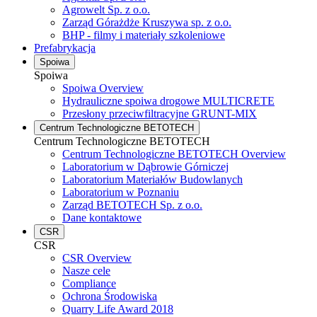
Agrowelt Sp. z o.o.
Zarząd Górażdże Kruszywa sp. z o.o.
BHP - filmy i materiały szkoleniowe
Prefabrykacja
Spoiwa
Spoiwa
Spoiwa Overview
Hydrauliczne spoiwa drogowe MULTICRETE
Przesłony przeciwfiltracyjne GRUNT-MIX
Centrum Technologiczne BETOTECH
Centrum Technologiczne BETOTECH
Centrum Technologiczne BETOTECH Overview
Laboratorium w Dąbrowie Górniczej
Laboratorium Materiałów Budowlanych
Laboratorium w Poznaniu
Zarząd BETOTECH Sp. z o.o.
Dane kontaktowe
CSR
CSR
CSR Overview
Nasze cele
Compliance
Ochrona Środowiska
Quarry Life Award 2018